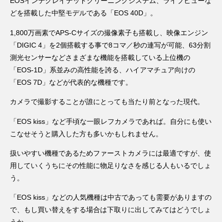
EOSインテグレイテッドクリーニングシステム、ライブビューな
どを搭載した中堅モデルである「EOS 40D」。
1,800万画素でAPS-Cサイズの撮像素子も搭載し、映像エンジン
「DIGIC 4」を2個搭載する事で8コマ／秒の連写が可能、63分割
測光センサーなどさまざまな機能を搭載している上位機の
「EOS-1D」系並みの高性能を誇る、ハイアマチュア向けの
「EOS 7D」などが代表的な機種です。
カメラで撮影することが誰にとっても当たり前となった現代。
「EOS kiss」など手頃な一眼レフカメラであれば。自分にも使い
こなせそうと購入した方も多いかもしれません。
扱いやすい機種であるためファーストカメラには最適ですが、使
用していくうちにその性能に物足りなさを感じる人もいるでしょ
う。
「EOS kiss」などの人気機種は中古であっても需要がありますの
で、もし買い替えをする場合は下取りに出してみてはどうでしょ