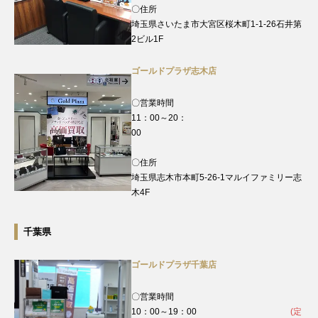
〇住所
埼玉県さいたま市大宮区桜木町1-1-26石井第
2ビル1F
ゴールドプラザ志木店
〇営業時間
11：00～20：
00
〇住所
埼玉県志木市本町5-26-1マルイファミリー志
木4F
千葉県
ゴールドプラザ千葉店
〇営業時間
10：00～19：00
(定