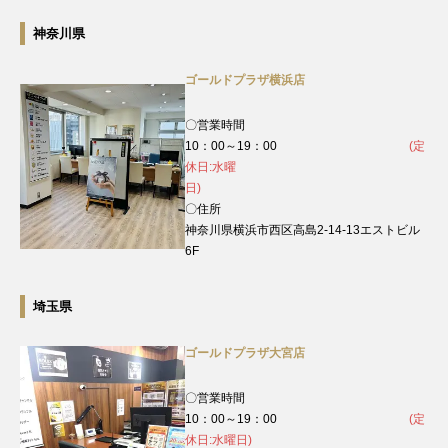
神奈川県
ゴールドプラザ横浜店
〇営業時間
10：00～19：00
(定
休日:水曜
日)
〇住所
神奈川県横浜市西区高島2-14-13エストビル
6F
埼玉県
ゴールドプラザ大宮店
〇営業時間
10：00～19：00
(定
休日:水曜日)