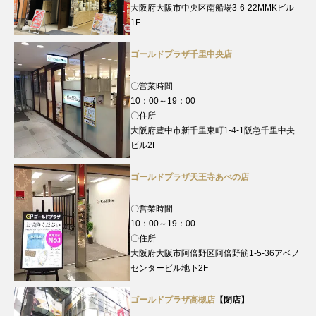
大阪府大阪市中央区南船場3-6-22MMKビル
1F
ゴールドプラザ千里中央店
〇営業時間
10：00～19：00
〇住所
大阪府豊中市新千里東町1-4-1阪急千里中央
ビル2F
ゴールドプラザ天王寺あべの店
〇営業時間
10：00～19：00
〇住所
大阪府大阪市阿倍野区阿倍野筋1-5-36アベノ
センタービル地下2F
ゴールドプラザ高槻店
【閉店】