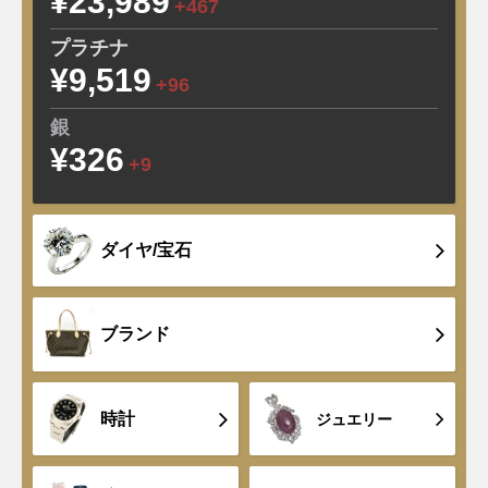
¥23,989
+467
プラチナ
¥9,519
+96
銀
¥326
+9
ダイヤ/宝石
ブランド
時計
ジュエリー