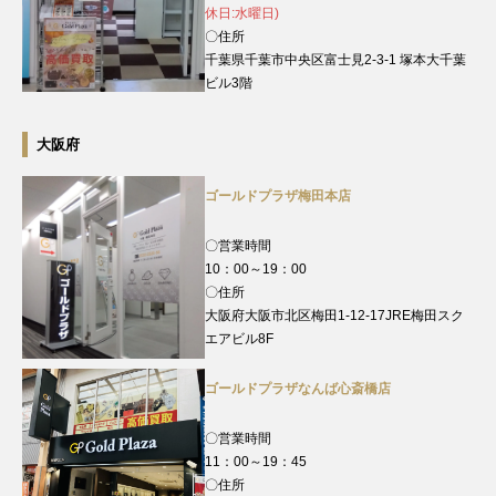
休日:水曜日)
〇住所
千葉県千葉市中央区富士見2-3-1 塚本大千葉
ビル3階
大阪府
ゴールドプラザ梅田本店
〇営業時間
10：00～19：00
〇住所
大阪府大阪市北区梅田1-12-17JRE梅田スク
エアビル8F
ゴールドプラザなんば心斎橋店
〇営業時間
11：00～19：45
〇住所