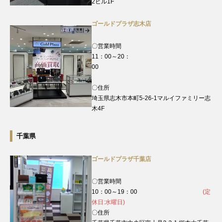
2ビル1F
ゴールドプラザ志木店
〇営業時間
11：00～20：
00
〇住所
埼玉県志木市本町5-26-1マルイファミリー志
木4F
千葉県
ゴールドプラザ千葉店
〇営業時間
10：00～19：00
(定
休日:水曜日)
〇住所