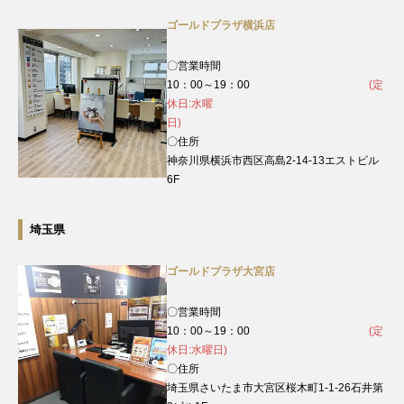
ゴールドプラザ横浜店
〇営業時間
10：00～19：00
(定
休日:水曜
日)
〇住所
神奈川県横浜市西区高島2-14-13エストビル
6F
埼玉県
ゴールドプラザ大宮店
〇営業時間
10：00～19：00
(定
休日:水曜日)
〇住所
埼玉県さいたま市大宮区桜木町1-1-26石井第