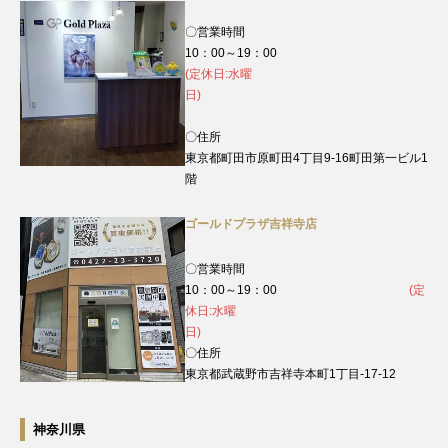
〇営業時間
10：00～19：00
(定休日:水曜
日)
〇住所
東京都町田市原町田4丁目9‐16町田第一ビル1
階
ゴールドプラザ吉祥寺店
〇営業時間
10：00～19：00
(定
休日:水曜
日)
〇住所
東京都武蔵野市吉祥寺本町1丁目-17-12
神奈川県