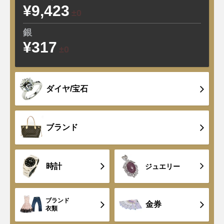
¥9,423
±0
銀
¥317
±0
ダイヤ/宝石
ブランド
時計
ジュエリー
ブランド
金券
衣類