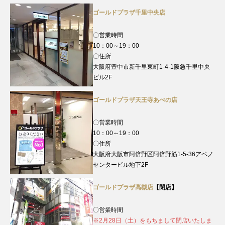
ゴールドプラザ千里中央店
〇営業時間
10：00～19：00
〇住所
大阪府豊中市新千里東町1-4-1阪急千里中央
ビル2F
ゴールドプラザ天王寺あべの店
〇営業時間
10：00～19：00
〇住所
大阪府大阪市阿倍野区阿倍野筋1-5-36アベノ
センタービル地下2F
ゴールドプラザ高槻店
【閉店】
〇営業時間
※2月28日（土）をもちまして閉店いたしま