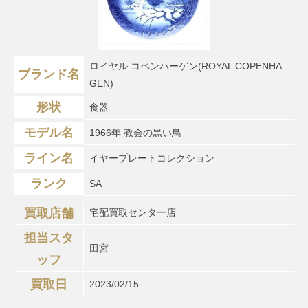
ロイヤル コペンハーゲン(ROYAL COPENHA
ブランド名
GEN)
形状
食器
モデル名
1966年 教会の黒い鳥
ライン名
イヤープレートコレクション
ランク
SA
買取店舗
宅配買取センター店
担当スタ
田宮
ッフ
買取日
2023/02/15