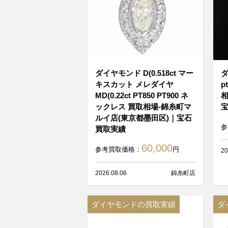
ダイヤモンド D(0.518ct マー
ダ
キスカット メレダイヤ
p
MD(0.22ct PT850 PT900 ネ
相
ックレス 買取相場-錦糸町マ
ルイ店(東京都墨田区)｜宝石
参
買取実績
60,000
参考買取価格：
円
20
2026.08.06
錦糸町店
ダイヤモンドの買取実績
ダ