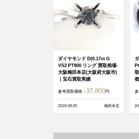
ダイヤモンド D(0.17ct G
ダ
VS2 PT900 リング 買取相場-
P
大阪梅田本店(大阪府大阪市)
取
｜宝石買取実績
都
37,800
参考買取価格：
円
参
2026.08.05
梅田本店
20