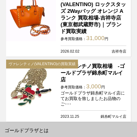
(VALENTINO) ロックスタッ
ズ 2Wayバッグ オレンジ A
ランク 買取相場-吉祥寺店
(東京都武蔵野市)｜ブラン
ド買取実績
31,000
参考買取価格：
円
2026.02.02
吉祥寺店
ヴァレンティノ(VALENTINO)の買取実績
ヴァレンチノ買取相場 -ゴ
ールドプラザ錦糸町マルイ
店
3,000
参考買取価格：
円
ゴールドプラザ錦糸町マルイ店に
てお買取を致しましたお品物の
ご･･･
2023.11.25
錦糸町マルイ店
ゴールドプラザとは