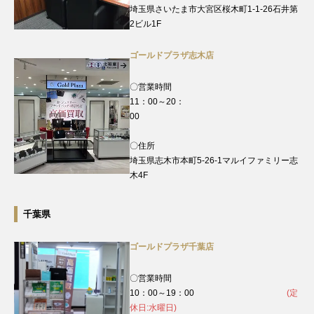
埼玉県さいたま市大宮区桜木町1-1-26石井第
2ビル1F
ゴールドプラザ志木店
〇営業時間
11：00～20：
00
〇住所
埼玉県志木市本町5-26-1マルイファミリー志
木4F
千葉県
ゴールドプラザ千葉店
〇営業時間
10：00～19：00
(定
休日:水曜日)