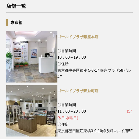
店舗一覧
東京都
ゴールドプラザ銀座本店
〇営業時間
10：00～19：00
〇住所
東京都中央区銀座 5-8-17 銀座プラザ58ビル
4F
ゴールドプラザ錦糸町店
〇営業時間
11：00～20：00
(定
休日:水曜日)
〇住所
東京都墨田区江東橋3-9-10錦糸町マルイ店5F