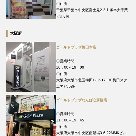
〇住所
千葉県千葉市中央区富士見2-3-1 塚本大千葉
ビル3階
大阪府
ゴールドプラザ梅田本店
〇営業時間
10：00～19：00
〇住所
大阪府大阪市北区梅田1-12-17JRE梅田スク
エアビル8F
ゴールドプラザなんば心斎橋店
〇営業時間
11：00～19：45
〇住所
大阪府大阪市中央区南船場3-6-22MMKビル