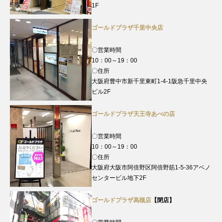
1F
ゴールドプラザ千里中央店
〇営業時間
10：00～19：00
〇住所
大阪府豊中市新千里東町1-4-1阪急千里中央
ビル2F
ゴールドプラザ天王寺あべの店
〇営業時間
10：00～19：00
〇住所
大阪府大阪市阿倍野区阿倍野筋1-5-36アベノ
センタービル地下2F
ゴールドプラザ高槻店
【閉店】