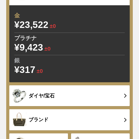
金
¥23,522
±0
プラチナ
¥9,423
±0
銀
¥317
±0
ダイヤ/宝石
ブランド