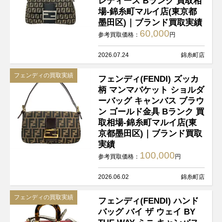
レディース Bランク 買取相
場-錦糸町マルイ店(東京都
墨田区)｜ブランド買取実績
60,000
参考買取価格：
円
2026.07.24
錦糸町店
フェンディの買取実績
フェンディ(FENDI) ズッカ
柄 マンマバケット ショルダ
ーバッグ キャンバス ブラウ
ン ゴールド金具 Bランク 買
取相場-錦糸町マルイ店(東
京都墨田区)｜ブランド買取
実績
100,000
参考買取価格：
円
2026.06.02
錦糸町店
フェンディの買取実績
フェンディ(FENDI) ハンド
バッグ バイ ザ ウェイ BY