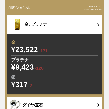
SERVICE LIST
買取ジャンル
2026年08月07日現在
金 /
プラチナ
金
¥23,522
-171
プラチナ
¥9,423
-120
銀
¥317
-2
ダイヤ/宝石