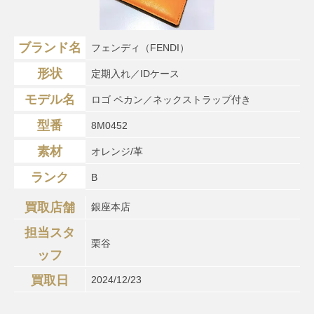
ブランド名
フェンディ（FENDI）
形状
定期入れ／IDケース
モデル名
ロゴ ペカン／ネックストラップ付き
型番
8M0452
素材
オレンジ/革
ランク
B
買取店舗
銀座本店
担当スタ
栗谷
ッフ
買取日
2024/12/23