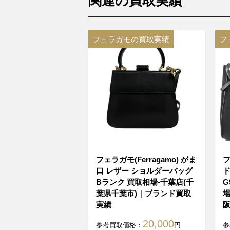
関連の買取実績
フェラガモの買取実績
フ
フェラガモ(Ferragamo) がま
フ
口 レザー ショルダーバッグ
ド
Bランク 買取相場-千葉店(千
G
葉県千葉市)｜ブランド買取
場
実績
阪
20,000
参考買取価格：
円
参