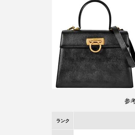
参
ランク