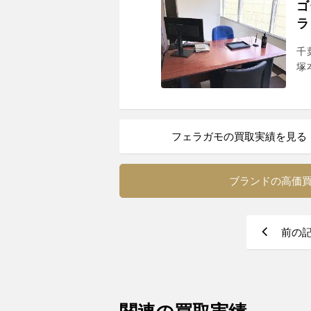
ゴ
ラ
千
塚
フェラガモの買取実績を見る
ブランドの高価
前の