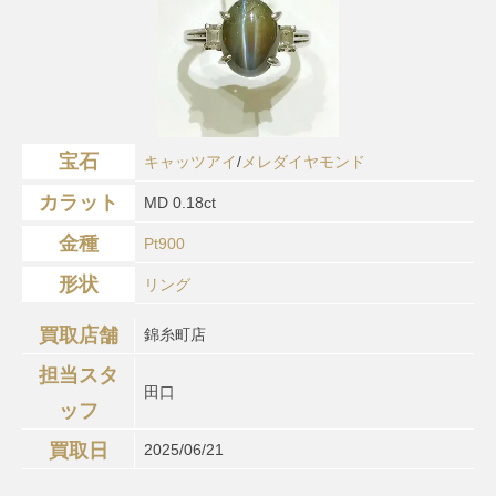
宝石
キャッツアイ
/
メレダイヤモンド
カラット
MD 0.18ct
金種
Pt900
形状
リング
買取店舗
錦糸町店
担当スタ
田口
ッフ
買取日
2025/06/21