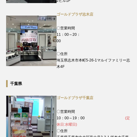
2ビル1F
ゴールドプラザ志木店
〇営業時間
11：00～20：
00
〇住所
埼玉県志木市本町5-26-1マルイファミリー志
木4F
千葉県
ゴールドプラザ千葉店
〇営業時間
10：00～19：00
(定
休日:水曜日)
〇住所