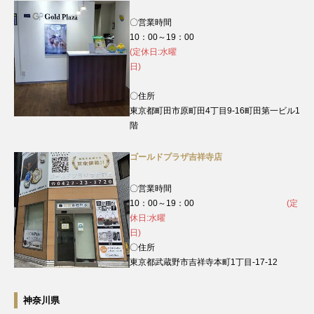
〇営業時間
10：00～19：00
(定休日:水曜
日)
〇住所
東京都町田市原町田4丁目9‐16町田第一ビル1
階
ゴールドプラザ吉祥寺店
〇営業時間
10：00～19：00
(定
休日:水曜
日)
〇住所
東京都武蔵野市吉祥寺本町1丁目-17-12
神奈川県