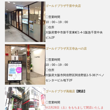
ゴールドプラザ千里中央店
〇営業時間
10：00～19：00
〇住所
大阪府豊中市新千里東町1-4-1阪急千里中央
ビル2F
ゴールドプラザ天王寺あべの店
〇営業時間
10：00～19：00
〇住所
大阪府大阪市阿倍野区阿倍野筋1-5-36アベノ
センタービル地下2F
ゴールドプラザ高槻店
【閉店】
〇営業時間
※2月28日（土）をもちまして閉店いたしま