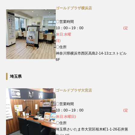
ゴールドプラザ横浜店
〇営業時間
10：00～19：00
(定
休日:水曜
日)
〇住所
神奈川県横浜市西区高島2-14-13エストビル
6F
埼玉県
ゴールドプラザ大宮店
〇営業時間
10：00～19：00
(定
休日:水曜日)
〇住所
埼玉県さいたま市大宮区桜木町1-1-26石井第