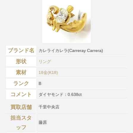
ブランド名
カレライカレラ(Carreray Carrera)
形状
リング
素材
18金(K18)
ランク
B
コメント
ダイヤモンド：0.638ct
買取店舗
千里中央店
担当スタ
藤原
ッフ