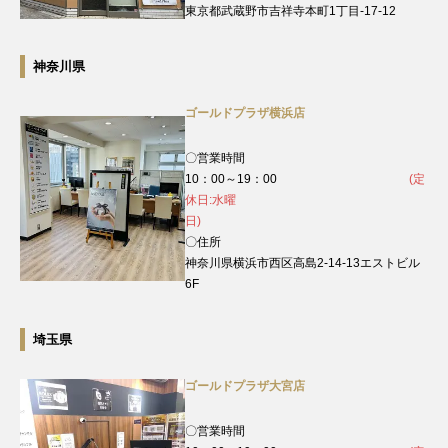
東京都武蔵野市吉祥寺本町1丁目-17-12
神奈川県
ゴールドプラザ横浜店
〇営業時間
10：00～19：00
(定
休日:水曜
日)
〇住所
神奈川県横浜市西区高島2-14-13エストビル
6F
埼玉県
ゴールドプラザ大宮店
〇営業時間