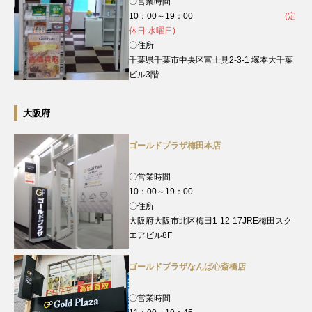
〇営業時間
10：00～19：00
(定
休日:水曜日)
〇住所
千葉県千葉市中央区富士見2-3-1 塚本大千葉
ビル3階
大阪府
ゴールドプラザ梅田本店
〇営業時間
10：00～19：00
〇住所
大阪府大阪市北区梅田1-12-17JRE梅田スク
エアビル8F
ゴールドプラザなんば心斎橋店
〇営業時間