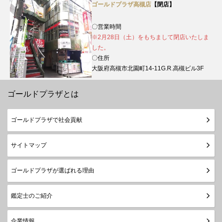
ゴールドプラザ高槻店
【閉店】
〇営業時間
※2月28日（土）をもちまして閉店いたしま
した。
〇住所
大阪府高槻市北園町14-11G.R.高槻ビル3F
ゴールドプラザとは
ゴールドプラザで社会貢献
サイトマップ
ゴールドプラザが選ばれる理由
鑑定士のご紹介
企業情報