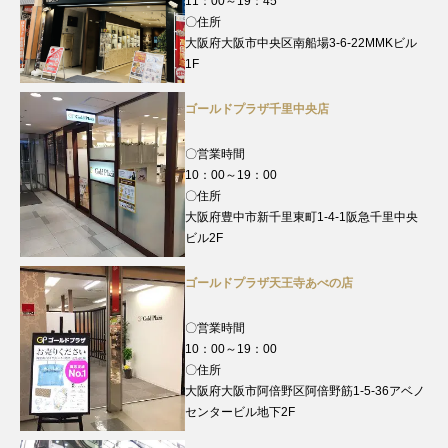
11：00～19：45
〇住所
大阪府大阪市中央区南船場3-6-22MMKビル
1F
ゴールドプラザ千里中央店
〇営業時間
10：00～19：00
〇住所
大阪府豊中市新千里東町1-4-1阪急千里中央
ビル2F
ゴールドプラザ天王寺あべの店
〇営業時間
10：00～19：00
〇住所
大阪府大阪市阿倍野区阿倍野筋1-5-36アベノ
センタービル地下2F