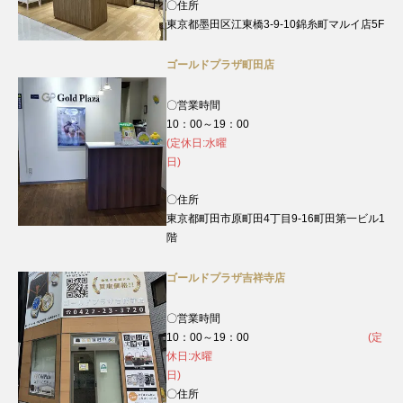
〇住所
東京都墨田区江東橋3-9-10錦糸町マルイ店5F
ゴールドプラザ町田店
〇営業時間
10：00～19：00
(定休日:水曜
日)
〇住所
東京都町田市原町田4丁目9‐16町田第一ビル1
階
ゴールドプラザ吉祥寺店
〇営業時間
10：00～19：00
(定
休日:水曜
日)
〇住所