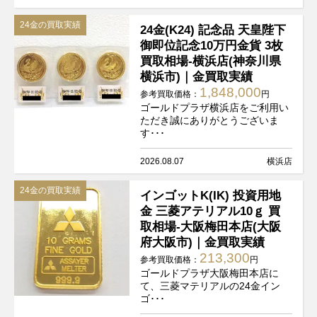
24金の買取実績
24金(K24) 記念品 天皇陛下
御即位記念10万円金貨 3枚
買取相場-横浜店(神奈川県
横浜市)｜金買取実績
1,848,000
参考買取価格：
円
ゴールドプラザ横浜店をご利用い
ただき誠にありがとうございま
す･･･
2026.08.07
横浜店
24金の買取実績
インゴットK(IK) 投資用地
金 三菱アテリアル10ｇ 買
取相場-大阪梅田本店(大阪
府大阪市)｜金買取実績
213,300
参考買取価格：
円
ゴールドプラザ大阪梅田本店に
て、三菱マテリアルの24金イン
ゴ･･･