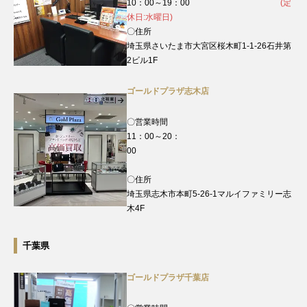
10：00～19：00
(定
休日:水曜日)
〇住所
埼玉県さいたま市大宮区桜木町1-1-26石井第
2ビル1F
ゴールドプラザ志木店
〇営業時間
11：00～20：
00
〇住所
埼玉県志木市本町5-26-1マルイファミリー志
木4F
千葉県
ゴールドプラザ千葉店