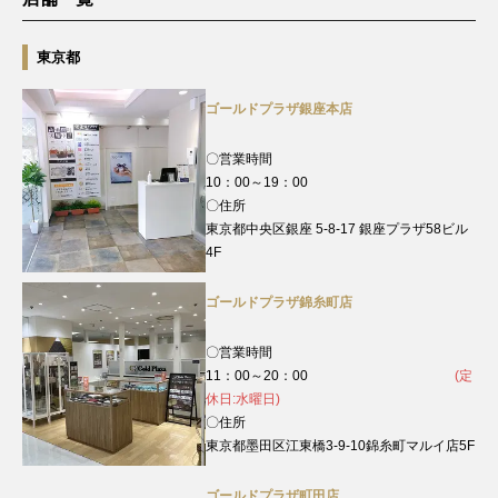
東京都
ゴールドプラザ銀座本店
〇営業時間
10：00～19：00
〇住所
東京都中央区銀座 5-8-17 銀座プラザ58ビル
4F
ゴールドプラザ錦糸町店
〇営業時間
11：00～20：00
(定
休日:水曜日)
〇住所
東京都墨田区江東橋3-9-10錦糸町マルイ店5F
ゴールドプラザ町田店