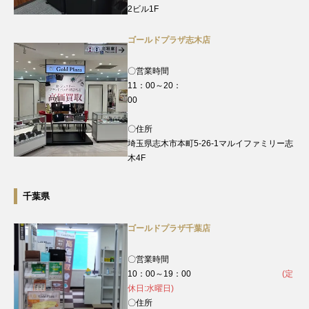
2ビル1F
ゴールドプラザ志木店
〇営業時間
11：00～20：
00
〇住所
埼玉県志木市本町5-26-1マルイファミリー志
木4F
千葉県
ゴールドプラザ千葉店
〇営業時間
10：00～19：00
(定
休日:水曜日)
〇住所