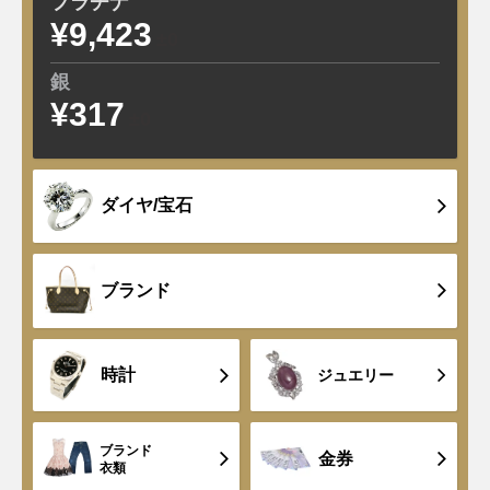
プラチナ
¥9,423
±0
銀
¥317
±0
ダイヤ/宝石
ブランド
時計
ジュエリー
ブランド
金券
衣類