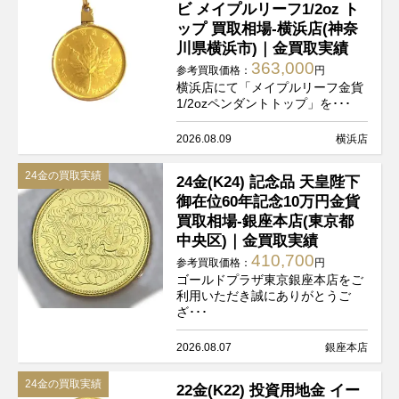
ビ メイプルリーフ1/2oz ト
ップ 買取相場-横浜店(神奈
川県横浜市)｜金買取実績
363,000
参考買取価格：
円
横浜店にて「メイプルリーフ金貨
1/2ozペンダントトップ」を･･･
2026.08.09
横浜店
24金の買取実績
24金(K24) 記念品 天皇陛下
御在位60年記念10万円金貨
買取相場-銀座本店(東京都
中央区)｜金買取実績
410,700
参考買取価格：
円
ゴールドプラザ東京銀座本店をご
利用いただき誠にありがとうご
ざ･･･
2026.08.07
銀座本店
24金の買取実績
22金(K22) 投資用地金 イー