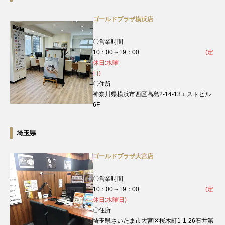
ゴールドプラザ横浜店
〇営業時間
10：00～19：00
(定
休日:水曜
日)
〇住所
神奈川県横浜市西区高島2-14-13エストビル
6F
埼玉県
ゴールドプラザ大宮店
〇営業時間
10：00～19：00
(定
休日:水曜日)
〇住所
埼玉県さいたま市大宮区桜木町1-1-26石井第