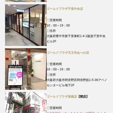
ゴールドプラザ千里中央店
〇営業時間
10：00～19：00
〇住所
大阪府豊中市新千里東町1-4-1阪急千里中央
ビル2F
ゴールドプラザ天王寺あべの店
〇営業時間
10：00～19：00
〇住所
大阪府大阪市阿倍野区阿倍野筋1-5-36アベノ
センタービル地下2F
ゴールドプラザ高槻店
【閉店】
〇営業時間