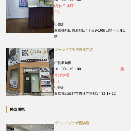
(定休日:水曜
日)
〇住所
東京都町田市原町田4丁目9‐16町田第一ビル1
階
ゴールドプラザ吉祥寺店
〇営業時間
10：00～19：00
(定
休日:水曜
日)
〇住所
東京都武蔵野市吉祥寺本町1丁目-17-12
神奈川県
ゴールドプラザ横浜店