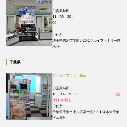
〇営業時間
11：00～20：
00
〇住所
埼玉県志木市本町5-26-1マルイファミリー志
木4F
千葉県
ゴールドプラザ千葉店
〇営業時間
10：00～19：00
(定
休日:水曜日)
〇住所
千葉県千葉市中央区富士見2-3-1 塚本大千葉
ビル3階