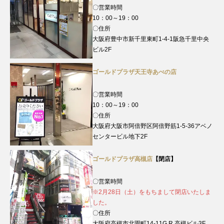
〇営業時間
10：00～19：00
〇住所
大阪府豊中市新千里東町1-4-1阪急千里中央
ビル2F
ゴールドプラザ天王寺あべの店
〇営業時間
10：00～19：00
〇住所
大阪府大阪市阿倍野区阿倍野筋1-5-36アベノ
センタービル地下2F
ゴールドプラザ高槻店
【閉店】
〇営業時間
※2月28日（土）をもちまして閉店いたしま
した。
〇住所
大阪府高槻市北園町14-11G.R.高槻ビル3F