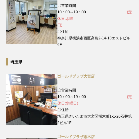
〇営業時間
10：00～19：00
(定
休日:水曜
日)
〇住所
神奈川県横浜市西区高島2-14-13エストビル
6F
埼玉県
ゴールドプラザ大宮店
〇営業時間
10：00～19：00
(定
休日:水曜日)
〇住所
埼玉県さいたま市大宮区桜木町1-1-26石井第
2ビル1F
ゴールドプラザ志木店