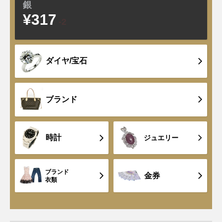
銀
¥317
-2
ダイヤ/宝石
ブランド
時計
ジュエリー
ブランド
金券
衣類