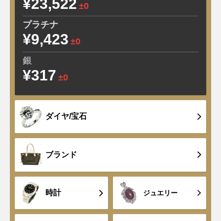
¥23,522
±0
プラチナ
¥9,423
±0
銀
¥317
±0
ダイヤ/宝石
ブランド
時計
ジュエリー