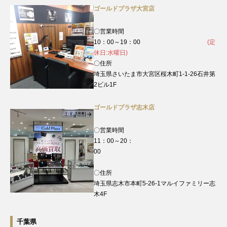
ゴールドプラザ大宮店
〇営業時間
10：00～19：00
(定
休日:水曜日)
〇住所
埼玉県さいたま市大宮区桜木町1-1-26石井第
2ビル1F
ゴールドプラザ志木店
〇営業時間
11：00～20：
00
〇住所
埼玉県志木市本町5-26-1マルイファミリー志
木4F
千葉県