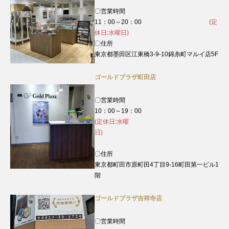
〇営業時間
11：00～20：00
(定
休日:水曜日)
〇住所
東京都墨田区江東橋3-9-10錦糸町マルイ店5F
ゴールドプラザ町田店
〇営業時間
10：00～19：00
(定休日:水曜
日)
〇住所
東京都町田市原町田4丁目9‐16町田第一ビル1
階
ゴールドプラザ吉祥寺店
〇営業時間