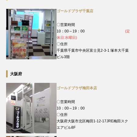
ゴールドプラザ千葉店
〇営業時間
10：00～19：00
(定
休日:水曜日)
〇住所
千葉県千葉市中央区富士見2-3-1 塚本大千葉
ビル3階
大阪府
ゴールドプラザ梅田本店
〇営業時間
10：00～19：00
〇住所
大阪府大阪市北区梅田1-12-17JRE梅田スク
エアビル8F