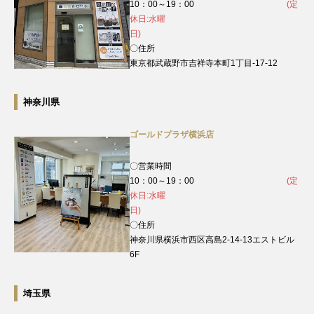
10：00～19：00
(定
休日:水曜
日)
〇住所
東京都武蔵野市吉祥寺本町1丁目-17-12
神奈川県
ゴールドプラザ横浜店
〇営業時間
10：00～19：00
(定
休日:水曜
日)
〇住所
神奈川県横浜市西区高島2-14-13エストビル
6F
埼玉県