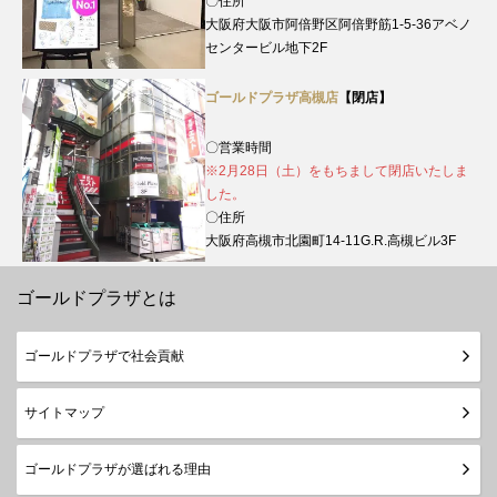
〇住所
大阪府大阪市阿倍野区阿倍野筋1-5-36アベノ
センタービル地下2F
ゴールドプラザ高槻店
【閉店】
〇営業時間
※2月28日（土）をもちまして閉店いたしま
した。
〇住所
大阪府高槻市北園町14-11G.R.高槻ビル3F
ゴールドプラザとは
ゴールドプラザで社会貢献
サイトマップ
ゴールドプラザが選ばれる理由