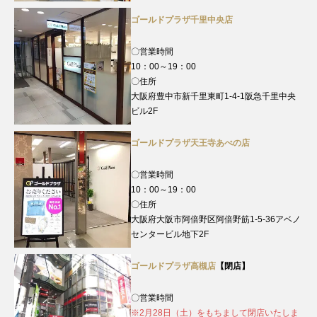
ゴールドプラザ千里中央店
〇営業時間
10：00～19：00
〇住所
大阪府豊中市新千里東町1-4-1阪急千里中央
ビル2F
ゴールドプラザ天王寺あべの店
〇営業時間
10：00～19：00
〇住所
大阪府大阪市阿倍野区阿倍野筋1-5-36アベノ
センタービル地下2F
ゴールドプラザ高槻店
【閉店】
〇営業時間
※2月28日（土）をもちまして閉店いたしま