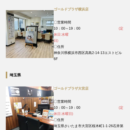
ゴールドプラザ横浜店
〇営業時間
10：00～19：00
(定
休日:水曜
日)
〇住所
神奈川県横浜市西区高島2-14-13エストビル
6F
埼玉県
ゴールドプラザ大宮店
〇営業時間
10：00～19：00
(定
休日:水曜日)
〇住所
埼玉県さいたま市大宮区桜木町1-1-26石井第