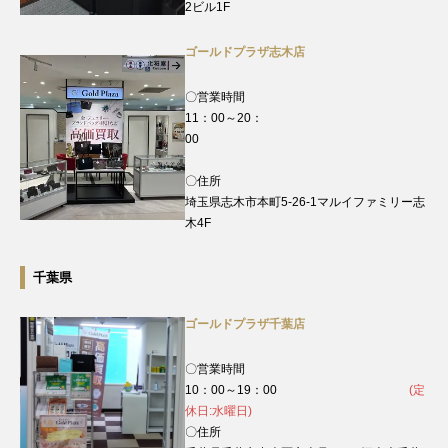
2ビル1F
ゴールドプラザ志木店
〇営業時間
11：00～20：
00
〇住所
埼玉県志木市本町5-26-1マルイファミリー志
木4F
千葉県
ゴールドプラザ千葉店
〇営業時間
10：00～19：00
(定
休日:水曜日)
〇住所