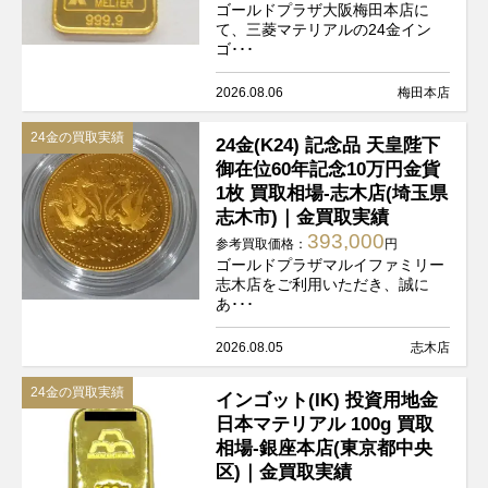
ゴールドプラザ大阪梅田本店に
て、三菱マテリアルの24金イン
ゴ･･･
2026.08.06
梅田本店
24金の買取実績
24金(K24) 記念品 天皇陛下
御在位60年記念10万円金貨
1枚 買取相場-志木店(埼玉県
志木市)｜金買取実績
393,000
参考買取価格：
円
ゴールドプラザマルイファミリー
志木店をご利用いただき、誠に
あ･･･
2026.08.05
志木店
24金の買取実績
インゴット(IK) 投資用地金
日本マテリアル 100g 買取
相場-銀座本店(東京都中央
区)｜金買取実績