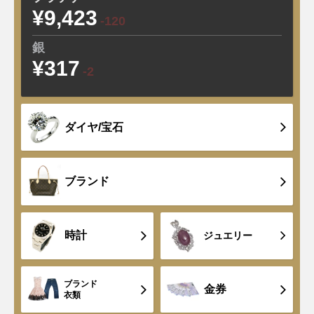
¥9,423
-120
銀
¥317
-2
ダイヤ/宝石
ブランド
時計
ジュエリー
ブランド
金券
衣類