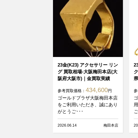
23金(K23) アクセサリー リン
2
グ 買取相場-大阪梅田本店(大
ク
阪府大阪市)｜金買取実績
県
434,600
参考買取価格：
円
参
ゴールドプラザ大阪梅田本店
をご利用いただき、誠にあり
がとうご･･･
ご
2026.06.14
梅田本店
20