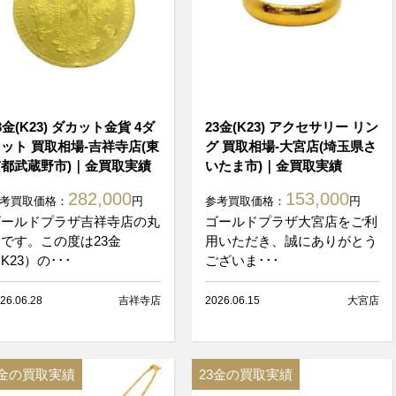
3金(K23) ダカット金貨 4ダ
23金(K23) アクセサリー リン
ット 買取相場-吉祥寺店(東
グ 買取相場-大宮店(埼玉県さ
都武蔵野市)｜金買取実績
いたま市)｜金買取実績
282,000
153,000
考買取価格：
円
参考買取価格：
円
ゴールドプラザ吉祥寺店の丸
ゴールドプラザ大宮店をご利
です。この度は23金
用いただき、誠にありがとう
K23）の･･･
ございま･･･
26.06.28
吉祥寺店
2026.06.15
大宮店
3金の買取実績
23金の買取実績