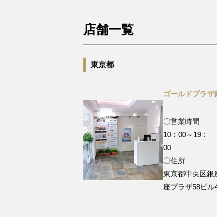
店舗一覧
東京都
ゴールドプラザ
〇営業時間
10：00～19：
0
〇住所
東京都中央区銀座 5
座プラザ58ビル4