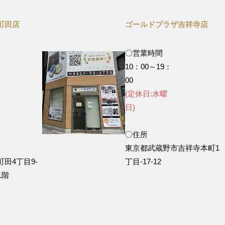
町田店
ゴールドプラザ吉祥寺店
〇営業時間
10：00～19：
0
00
(定休日:水曜
)
日)
〇住所
東京都武蔵野市吉祥寺本町1
田4丁目9‐
丁目-17-12
1階