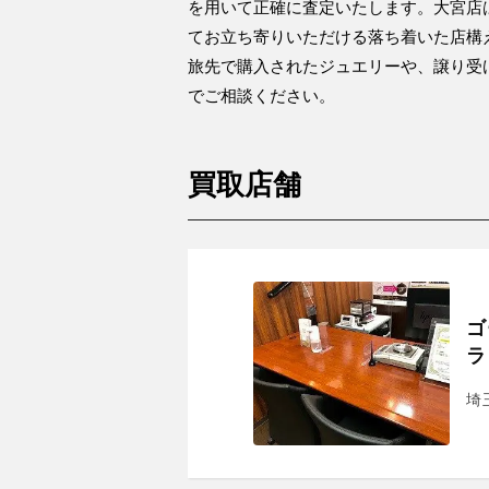
を用いて正確に査定いたします。大宮店
てお立ち寄りいただける落ち着いた店構
旅先で購入されたジュエリーや、譲り受
でご相談ください。
買取店舗
ゴ
ラ
埼