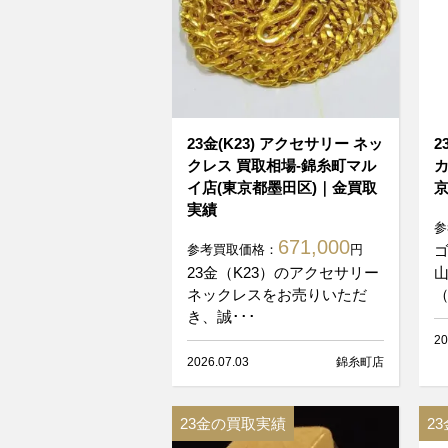
23金(K23) アクセサリー ネッ
2
クレス 買取相場-錦糸町マル
カ
イ店(東京都墨田区)｜金買取
京
実績
参
671,000
参考買取価格：
円
23金（K23）のアクセサリー
山
ネックレスをお売りいただ
（
き、誠･･･
20
2026.07.03
錦糸町店
23金の買取実績
2