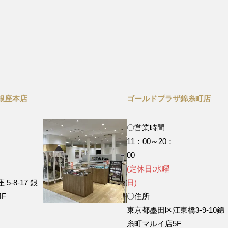
銀座本店
ゴールドプラザ錦糸町店
〇営業時間
11：00～20：
0
00
(定休日:水曜
-8-17 銀
日)
F
〇住所
東京都墨田区江東橋3-9-10錦
糸町マルイ店5F