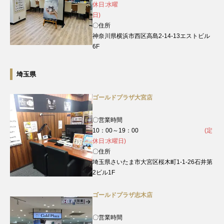
休日:水曜
日)
〇住所
神奈川県横浜市西区高島2-14-13エストビル
6F
埼玉県
ゴールドプラザ大宮店
〇営業時間
10：00～19：00
(定
休日:水曜日)
〇住所
埼玉県さいたま市大宮区桜木町1-1-26石井第
2ビル1F
ゴールドプラザ志木店
〇営業時間