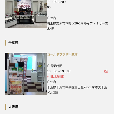
11：00～20：
00
〇住所
埼玉県志木市本町5-26-1マルイファミリー志
木4F
千葉県
ゴールドプラザ千葉店
〇営業時間
10：00～19：00
(定
休日:水曜日)
〇住所
千葉県千葉市中央区富士見2-3-1 塚本大千葉
ビル3階
大阪府