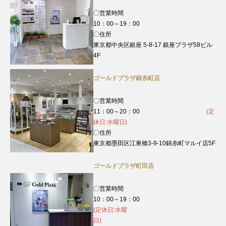
〇営業時間
10：00～19：00
〇住所
東京都中央区銀座 5-8-17 銀座プラザ58ビル
4F
ゴールドプラザ錦糸町店
〇営業時間
11：00～20：00
(定
休日:水曜日)
〇住所
東京都墨田区江東橋3-9-10錦糸町マルイ店5F
ゴールドプラザ町田店
〇営業時間
10：00～19：00
(定休日:水曜
日)