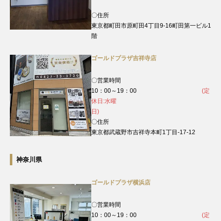
〇住所
東京都町田市原町田4丁目9‐16町田第一ビル1
階
ゴールドプラザ吉祥寺店
〇営業時間
10：00～19：00
(定
休日:水曜
日)
〇住所
東京都武蔵野市吉祥寺本町1丁目-17-12
神奈川県
ゴールドプラザ横浜店
〇営業時間
10：00～19：00
(定