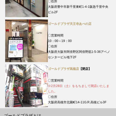
〇住所
大阪府豊中市新千里東町1-4-1阪急千里中央
ビル2F
ゴールドプラザ天王寺あべの店
〇営業時間
10：00～19：00
〇住所
大阪府大阪市阿倍野区阿倍野筋1-5-36アベノ
センタービル地下2F
ゴールドプラザ高槻店
【閉店】
〇営業時間
※2月28日（土）をもちまして閉店いたしま
した。
〇住所
大阪府高槻市北園町14-11G.R.高槻ビル3F
ゴールドプラザとは