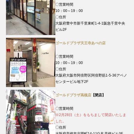
〇営業時間
10：00～19：00
〇住所
大阪府豊中市新千里東町1-4-1阪急千里中央
ビル2F
ゴールドプラザ天王寺あべの店
〇営業時間
10：00～19：00
〇住所
大阪府大阪市阿倍野区阿倍野筋1-5-36アベノ
センタービル地下2F
ゴールドプラザ高槻店
【閉店】
〇営業時間
※2月28日（土）をもちまして閉店いたしま
した。
〇住所
大阪府高槻市北園町14-11G.R.高槻ビル3F