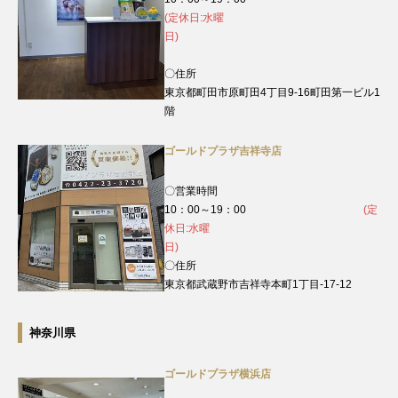
(定休日:水曜
日)
〇住所
東京都町田市原町田4丁目9‐16町田第一ビル1
階
ゴールドプラザ吉祥寺店
〇営業時間
10：00～19：00
(定
休日:水曜
日)
〇住所
東京都武蔵野市吉祥寺本町1丁目-17-12
神奈川県
ゴールドプラザ横浜店