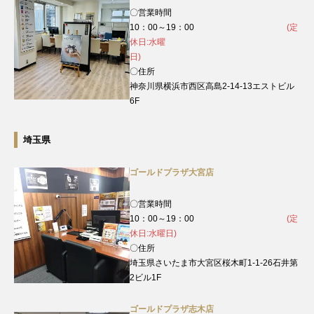
〇営業時間
10：00～19：00
(定
休日:水曜
日)
〇住所
神奈川県横浜市西区高島2-14-13エストビル
6F
埼玉県
ゴールドプラザ大宮店
〇営業時間
10：00～19：00
(定
休日:水曜日)
〇住所
埼玉県さいたま市大宮区桜木町1-1-26石井第
2ビル1F
ゴールドプラザ志木店