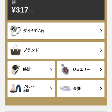
銀
¥317
±0
ダイヤ/宝石
ブランド
時計
ジュエリー
ブランド
金券
衣類