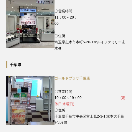
〇営業時間
11：00～20：
00
〇住所
埼玉県志木市本町5-26-1マルイファミリー志
木4F
千葉県
ゴールドプラザ千葉店
〇営業時間
10：00～19：00
(定
休日:水曜日)
〇住所
千葉県千葉市中央区富士見2-3-1 塚本大千葉
ビル3階