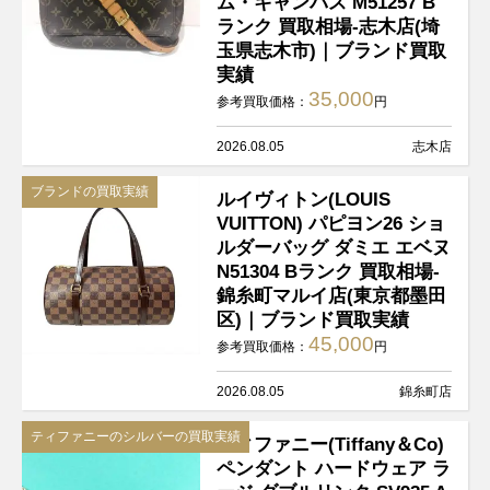
ム・キャンバス M51257 B
ランク 買取相場-志木店(埼
玉県志木市)｜ブランド買取
実績
35,000
参考買取価格：
円
2026.08.05
志木店
ブランドの買取実績
ルイヴィトン(LOUIS
VUITTON) パピヨン26 ショ
ルダーバッグ ダミエ エベヌ
N51304 Bランク 買取相場-
錦糸町マルイ店(東京都墨田
区)｜ブランド買取実績
45,000
参考買取価格：
円
2026.08.05
錦糸町店
ティファニーのシルバーの買取実績
ティファニー(Tiffany＆Co)
ペンダント ハードウェア ラ