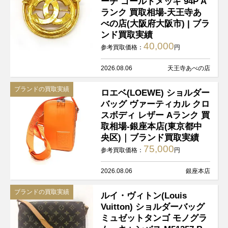
ーチ ゴールドメッキ 94P A
ランク 買取相場-天王寺あ
べの店(大阪府大阪市) | ブラ
ンド買取実績
40,000
参考買取価格：
円
2026.08.06
天王寺あべの店
ブランドの買取実績
ロエベ(LOEWE) ショルダー
バッグ ヴァーティカル クロ
スボディ レザー Aランク 買
取相場-銀座本店(東京都中
央区)｜ブランド買取実績
75,000
参考買取価格：
円
2026.08.06
銀座本店
ブランドの買取実績
ルイ・ヴィトン(Louis
Vuitton) ショルダーバッグ
ミュゼットタンゴ モノグラ