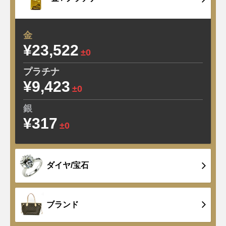
金
¥23,522
±0
プラチナ
¥9,423
±0
銀
¥317
±0
ダイヤ/宝石
ブランド