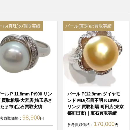
ール(真珠)の買取実績
パール(真珠)の買取実績
ール P 11.8mm Pt900 リン
パール P(12.9mm ダイヤモ
 買取相場-大宮店(埼玉県さ
ンド MD(石目不明 K18WG
たま市)|宝石買取実績
リング 買取相場-町田店(東京
都町田市)｜宝石買取実績
98,900
考買取価格：
円
170,000
参考買取価格：
円