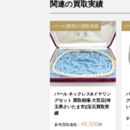
関連の買取実績
パール(真珠)の買取実績
パ
パール ネックレス&イヤリン
パ
グセット 買取相場-大宮店(埼
グ
玉県さいたま市)|宝石買取実
い
績
参
49,500
参考買取価格：
円