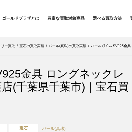
ゴールドプラザとは
豊富な買取対象商品
選べる買取方法
エリー買取
/
宝石の買取実績
/
パール(真珠)の買取実績
/
パール (7.0㎜ SV92
 SV925金具 ロングネックレ
葉店(千葉県千葉市)｜宝石買
宝石
パール(真珠)