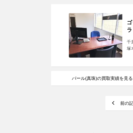
ゴ
ラ
千
塚
パール(真珠)の買取実績を見る
前の