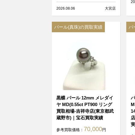
20
2026.08.06
大宮店
パール(真珠)の買取実績
パ
黒蝶 パール 12mm メレダイ
パ
ヤ MD(0.55ct PT900 リング
M
買取相場-吉祥寺店(東京都武
1
蔵野市)｜宝石買取実績
店
70,000
参考買取価格：
円