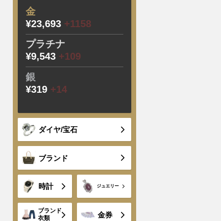
金
¥23,693
+1158
プラチナ
¥9,543
+109
銀
¥319
+14
ダイヤ/宝石
ブランド
時計
ジュエリー
ブランド
金券
衣類