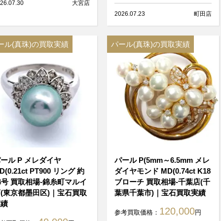
26.07.30
大宮店
2026.07.23
町田店
ール(真珠)の買取実績
パール(真珠)の買取実績
ール P メレダイヤ
パール P(5mm～6.5mm メレ
D(0.21ct PT900 リング 約
ダイヤモンド MD(0.74ct K18
4号 買取相場-錦糸町マルイ
ブローチ 買取相場-千葉店(千
(東京都墨田区)｜宝石買取
葉県千葉市)｜宝石買取実績
実績
120,000
参考買取価格：
円