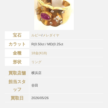
宝石
ルビー
/
メレダイヤ
カラット
R(0.50ct / MD(0.25ct
金種
18金(K18)
形状
リング
買取店舗
横浜店
担当スタ
谷田
ッフ
買取日
2026/05/26