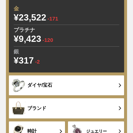
金
¥23,522
-171
プラチナ
¥9,423
-120
銀
¥317
-2
ダイヤ/宝石
ブランド
時計
ジュエリー