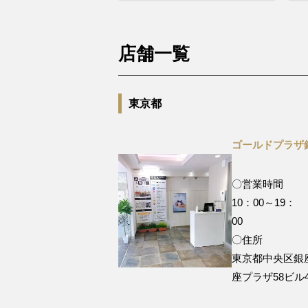
店舗一覧
東京都
ゴールドプラザ
〇営業時間
10：00～19：
0
〇住所
東京都中央区銀座 5
座プラザ58ビル4