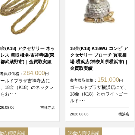
8金(K18) アクセサリー ネッ
18金(K18) K18WG コンビ ア
レス 買取相場-吉祥寺店(東
クセサリー ブローチ 買取相
都武蔵野市)｜金買取実績
場-横浜店(神奈川県横浜市)｜
金買取実績
284,000
考買取価格：
円
151,000
ゴールドプラザ吉祥寺店に
参考買取価格：
円
、18金（K18）のネックレ
ゴールドプラザ横浜店にて、
をお･･･
18金（K18）とホワイトゴー
ルド･･･
26.08.06
吉祥寺店
2026.08.06
横浜店
8金の買取実績
18金の買取実績