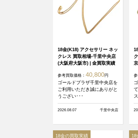
18金(K18) アクセサリー ネッ
1
クレス 買取相場-千里中央店
ク
(大阪府大阪市) | 金買取実績
京
40,800
参考買取価格：
円
参
ゴールドプラザ千里中央店を
ご利用いただき誠にありがと
て
うござい･･･
ス
2026.08.07
千里中央店
20
18金の買取実績
1