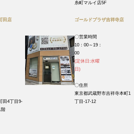
糸町マルイ店5F
町田店
ゴールドプラザ吉祥寺店
〇営業時間
10：00～19：
0
00
(定休日:水曜
)
日)
〇住所
東京都武蔵野市吉祥寺本町1
田4丁目9‐
丁目-17-12
1階