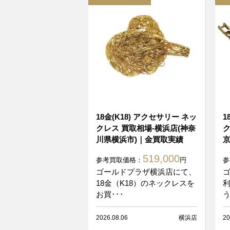
18金(K18) アクセサリー ネッ
1
クレス 買取相場-横浜店(神奈
ク
川県横浜市)｜金買取実績
京
519,000
参考買取価格：
円
参
ゴールドプラザ横浜店にて、
18金（K18）のネックレスを
お買･･･
う
2026.08.06
横浜店
20