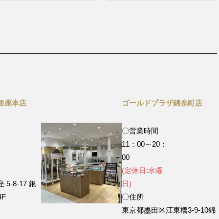
銀座本店
ゴールドプラザ錦糸町店
〇営業時間
11：00～20：
0
00
(定休日:水曜
-8-17 銀
日)
F
〇住所
東京都墨田区江東橋3-9-10錦