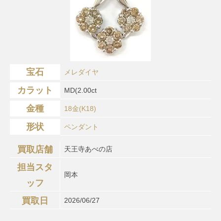
宝石
メレダイヤ
カラット
MD(2.00ct
金種
18金(K18)
形状
ペンダント
買取店舗
天王寺あべの店
担当スタ
岡本
ッフ
買取日
2026/06/27