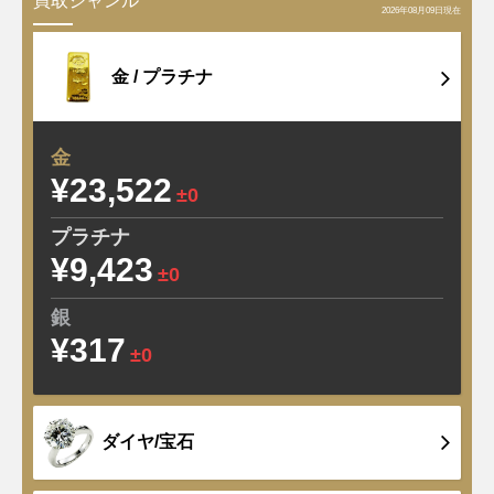
買取ジャンル
2026年08月09日現在
金 /
プラチナ
金
¥23,522
±0
プラチナ
¥9,423
±0
銀
¥317
±0
ダイヤ/宝石