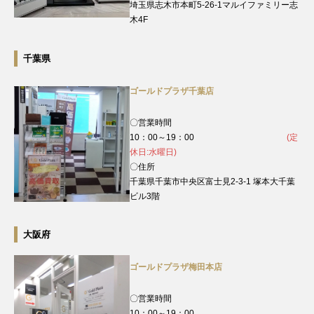
埼玉県志木市本町5-26-1マルイファミリー志
木4F
千葉県
ゴールドプラザ千葉店
〇営業時間
10：00～19：00
(定
休日:水曜日)
〇住所
千葉県千葉市中央区富士見2-3-1 塚本大千葉
ビル3階
大阪府
ゴールドプラザ梅田本店
〇営業時間
10：00～19：00