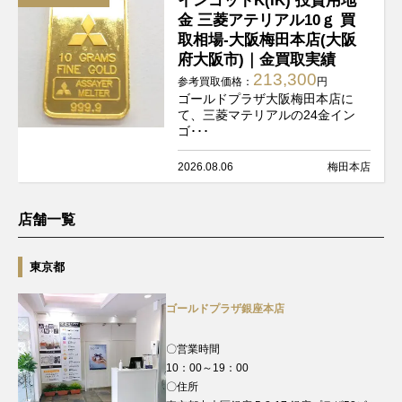
インゴットK(IK) 投資用地
金 三菱アテリアル10ｇ 買
取相場-大阪梅田本店(大阪
府大阪市)｜金買取実績
213,300
参考買取価格：
円
ゴールドプラザ大阪梅田本店に
て、三菱マテリアルの24金イン
ゴ･･･
2026.08.06
梅田本店
店舗一覧
東京都
ゴールドプラザ銀座本店
〇営業時間
10：00～19：00
〇住所