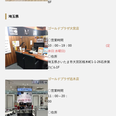
6F
埼玉県
ゴールドプラザ大宮店
〇営業時間
10：00～19：00
(定
休日:水曜日)
〇住所
埼玉県さいたま市大宮区桜木町1-1-26石井第
2ビル1F
ゴールドプラザ志木店
〇営業時間
11：00～20：
00
〇住所