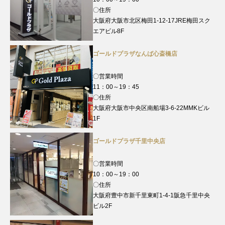
〇住所
大阪府大阪市北区梅田1-12-17JRE梅田スク
エアビル8F
ゴールドプラザなんば心斎橋店
〇営業時間
11：00～19：45
〇住所
大阪府大阪市中央区南船場3-6-22MMKビル
1F
ゴールドプラザ千里中央店
〇営業時間
10：00～19：00
〇住所
大阪府豊中市新千里東町1-4-1阪急千里中央
ビル2F