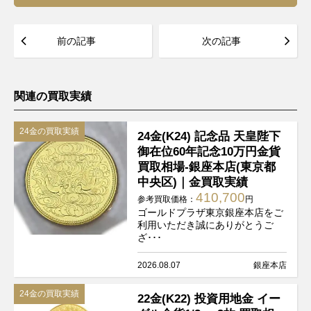
前の記事
次の記事
関連の買取実績
24金の買取実績
24金(K24) 記念品 天皇陛下
御在位60年記念10万円金貨
買取相場-銀座本店(東京都
中央区)｜金買取実績
410,700
参考買取価格：
円
ゴールドプラザ東京銀座本店をご
利用いただき誠にありがとうご
ざ･･･
2026.08.07
銀座本店
24金の買取実績
22金(K22) 投資用地金 イー