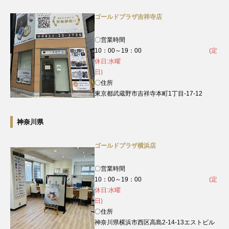
ゴールドプラザ吉祥寺店
〇営業時間
10：00～19：00
(定
休日:水曜
日)
〇住所
東京都武蔵野市吉祥寺本町1丁目-17-12
神奈川県
ゴールドプラザ横浜店
〇営業時間
10：00～19：00
(定
休日:水曜
日)
〇住所
神奈川県横浜市西区高島2-14-13エストビル