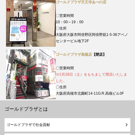
ゴールドプラザ天王寺あべの店
〇営業時間
10：00～19：00
〇住所
大阪府大阪市阿倍野区阿倍野筋1-5-36アベノ
センタービル地下2F
ゴールドプラザ高槻店
【閉店】
〇営業時間
※2月28日（土）をもちまして閉店いたしま
した。
〇住所
大阪府高槻市北園町14-11G.R.高槻ビル3F
ゴールドプラザとは
ゴールドプラザで社会貢献