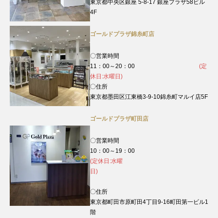
東京都中央区銀座 5-8-17 銀座プラザ58ビル
4F
ゴールドプラザ錦糸町店
〇営業時間
11：00～20：00
(定
休日:水曜日)
〇住所
東京都墨田区江東橋3-9-10錦糸町マルイ店5F
ゴールドプラザ町田店
〇営業時間
10：00～19：00
(定休日:水曜
日)
〇住所
東京都町田市原町田4丁目9‐16町田第一ビル1
階