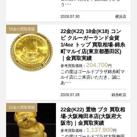
う･･･
2026.07.30
横浜店
18金の買取実績
22金(K22) 18金(K18) コン
ビ クルーガーランド金貨
1/4oz トップ 買取相場-錦糸
町マルイ店(東京都墨田区)
｜金買取実績
204,700
参考買取価格：
円
この度はゴールドプラザ錦糸町マ
ルイ店にご来店いただき、誠に
あ･･･
2026.07.28
錦糸町店
22金の買取実績
22金(K22) 置物 ブタ 買取相
場-大阪梅田本店(大阪府大
阪市)｜金買取実績
1,137,900
参考買取価格：
円
この度はゴールドプラザ大阪梅田