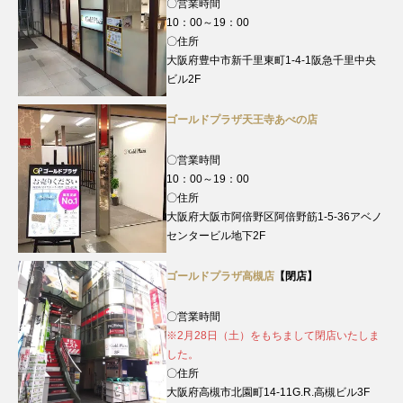
〇営業時間
10：00～19：00
〇住所
大阪府豊中市新千里東町1-4-1阪急千里中央
ビル2F
ゴールドプラザ天王寺あべの店
〇営業時間
10：00～19：00
〇住所
大阪府大阪市阿倍野区阿倍野筋1-5-36アベノ
センタービル地下2F
ゴールドプラザ高槻店
【閉店】
〇営業時間
※2月28日（土）をもちまして閉店いたしま
した。
〇住所
大阪府高槻市北園町14-11G.R.高槻ビル3F