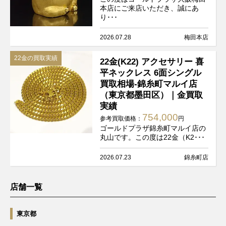
本店にご来店いただき、誠にあ
り･･･
2026.07.28
梅田本店
22金の買取実績
22金(K22) アクセサリー 喜
平ネックレス 6面シングル
買取相場-錦糸町マルイ店
（東京都墨田区）｜金買取
実績
754,000
参考買取価格：
円
ゴールドプラザ錦糸町マルイ店の
丸山です。この度は22金（K2･･･
2026.07.23
錦糸町店
店舗一覧
東京都