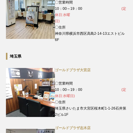
〇営業時間
10：00～19：00
(定
休日:水曜
日)
〇住所
神奈川県横浜市西区高島2-14-13エストビル
6F
埼玉県
ゴールドプラザ大宮店
〇営業時間
10：00～19：00
(定
休日:水曜日)
〇住所
埼玉県さいたま市大宮区桜木町1-1-26石井第
2ビル1F
ゴールドプラザ志木店