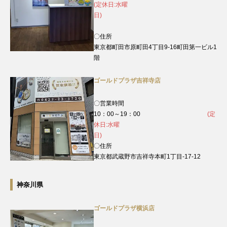
(定休日:水曜
日)
〇住所
東京都町田市原町田4丁目9‐16町田第一ビル1
階
ゴールドプラザ吉祥寺店
〇営業時間
10：00～19：00
(定
休日:水曜
日)
〇住所
東京都武蔵野市吉祥寺本町1丁目-17-12
神奈川県
ゴールドプラザ横浜店