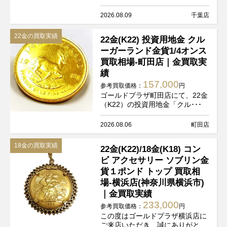
2026.08.09
千葉店
22金の買取実績
22金(K22) 投資用地金 クル
ーガーランド金貨1/4オンス
買取相場-町田店｜金買取実
績
157,000
参考買取価格：
円
ゴールドプラザ町田店にて、22金
（K22）の投資用地金「クル･･･
2026.08.06
町田店
18金の買取実績
22金(K22)/18金(K18) コン
ビ アクセサリー ソブリン金
貨１ポンド トップ 買取相
場-横浜店(神奈川県横浜市)
｜金買取実績
233,000
参考買取価格：
円
この度はゴールドプラザ横浜店に
ご来店いただき、誠にありがと