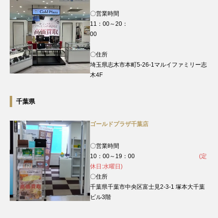
〇営業時間
11：00～20：
00
〇住所
埼玉県志木市本町5-26-1マルイファミリー志
木4F
千葉県
ゴールドプラザ千葉店
〇営業時間
10：00～19：00
(定
休日:水曜日)
〇住所
千葉県千葉市中央区富士見2-3-1 塚本大千葉
ビル3階