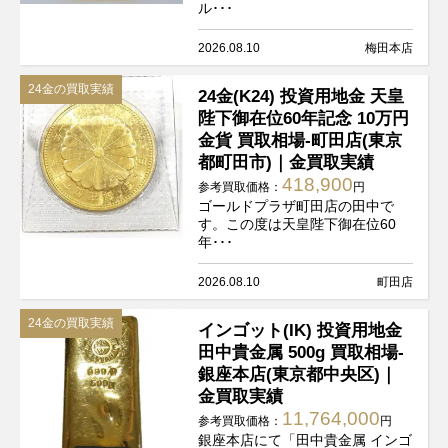
ル･･･
2026.08.10
梅田本店
24金の買取実績
24金(K24) 投資用地金 天皇
陛下御在位60年記念 10万円
金貨 買取相場-町田店(東京
都町田市)｜金買取実績
418,900
参考買取価格：
円
ゴールドプラザ町田店の田中で
す。この度は天皇陛下御在位60
年･･･
2026.08.10
町田店
24金の買取実績
インゴット(IK) 投資用地金
田中貴金属 500g 買取相場-
銀座本店(東京都中央区)｜
金買取実績
11,764,000
参考買取価格：
円
銀座本店にて「田中貴金属 インゴ