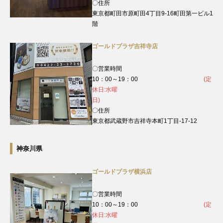
〇住所
東京都町田市原町田4丁目9‐16町田第一ビル1
階
ゴールドプラザ吉祥寺店
〇営業時間
10：00～19：00
(定
休日:水曜
日)
〇住所
東京都武蔵野市吉祥寺本町1丁目-17-12
神奈川県
ゴールドプラザ横浜店
〇営業時間
10：00～19：00
(定
休日:水曜