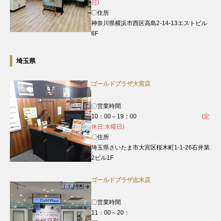
日)
〇住所
神奈川県横浜市西区高島2-14-13エストビル
6F
埼玉県
ゴールドプラザ大宮店
〇営業時間
10：00～19：00
(定
休日:水曜日)
〇住所
埼玉県さいたま市大宮区桜木町1-1-26石井第
2ビル1F
ゴールドプラザ志木店
〇営業時間
11：00～20：