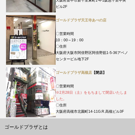
大阪府豊中市新千里東町1-4-1阪急千里中央
ビル2F
ゴールドプラザ天王寺あべの店
〇営業時間
10：00～19：00
〇住所
大阪府大阪市阿倍野区阿倍野筋1-5-36アベノ
センタービル地下2F
ゴールドプラザ高槻店
【閉店】
〇営業時間
※2月28日（土）をもちまして閉店いたしま
した。
〇住所
大阪府高槻市北園町14-11G.R.高槻ビル3F
ゴールドプラザとは