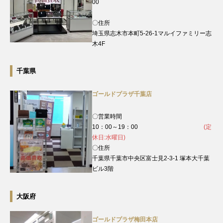
00
〇住所
埼玉県志木市本町5-26-1マルイファミリー志
木4F
千葉県
ゴールドプラザ千葉店
〇営業時間
10：00～19：00
(定
休日:水曜日)
〇住所
千葉県千葉市中央区富士見2-3-1 塚本大千葉
ビル3階
大阪府
ゴールドプラザ梅田本店