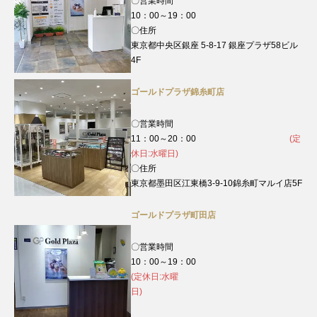
〇営業時間
10：00～19：00
〇住所
東京都中央区銀座 5-8-17 銀座プラザ58ビル
4F
ゴールドプラザ錦糸町店
〇営業時間
11：00～20：00
(定
休日:水曜日)
〇住所
東京都墨田区江東橋3-9-10錦糸町マルイ店5F
ゴールドプラザ町田店
〇営業時間
10：00～19：00
(定休日:水曜
日)