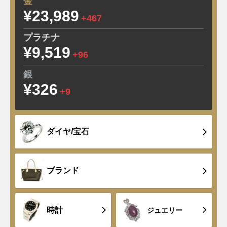
金
¥23,989
+467
プラチナ
¥9,519
+96
銀
¥326
+9
ダイヤ/宝石
ブランド
時計
ジュエリー