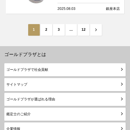
2025.08.03
銀座本店
投
次
1
2
3
…
12
稿
へ
の
ペ
ゴールドプラザとは
ー
ジ
ゴールドプラザで社会貢献
送
り
サイトマップ
ゴールドプラザが選ばれる理由
鑑定士のご紹介
企業情報