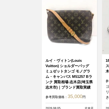
ルイ・ヴィトン(Louis
1
Vuitton) ショルダーバッグ
ス
ミュゼットタンゴ モノグラ
木
ム・キャンバス M51257 Bラ
参
ンク 買取相場-志木店(埼玉県
志木市)｜ブランド買取実績
35,000
参考買取価格：
円
き
2026.08.05
志木店
20