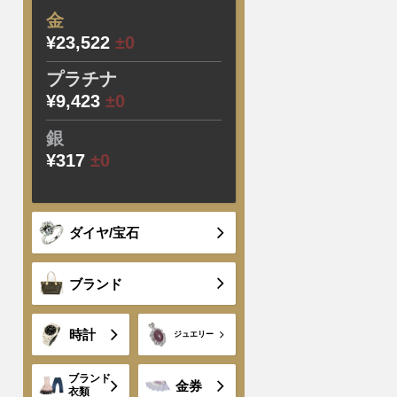
金
¥23,522
±0
プラチナ
¥9,423
±0
銀
¥317
±0
ダイヤ/宝石
ブランド
時計
ジュエリー
ブランド
金券
衣類