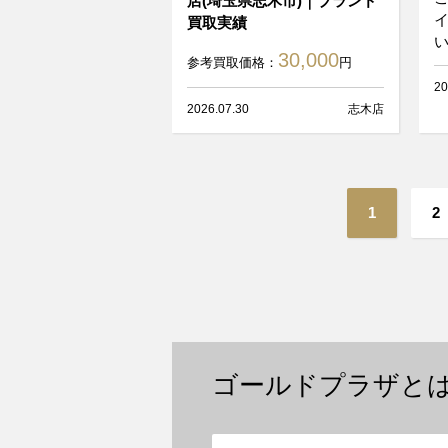
店(埼玉県志木市)｜ブランド
買取実績
い
30,000
参考買取価格：
円
20
2026.07.30
志木店
投
1
2
稿
の
ペ
ゴールドプラザと
ー
ジ