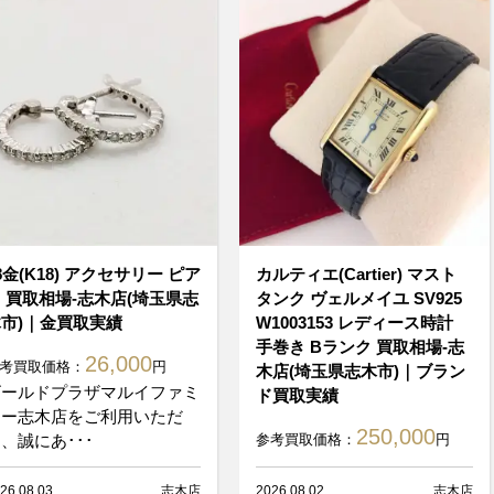
8金(K18) アクセサリー ピア
カルティエ(Cartier) マスト
 買取相場-志木店(埼玉県志
タンク ヴェルメイユ SV925
市)｜金買取実績
W1003153 レディース時計
手巻き Bランク 買取相場-志
26,000
考買取価格：
円
木店(埼玉県志木市)｜ブラン
ゴールドプラザマルイファミ
ド買取実績
リー志木店をご利用いただ
250,000
、誠にあ･･･
参考買取価格：
円
26.08.03
志木店
2026.08.02
志木店