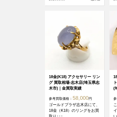
18金(K18) アクセサリー リン
1
グ 買取相場-志木店(埼玉県志
ト
木市)｜金買取実績
(
58,000
参考買取価格：
円
参
ゴールドプラザ志木店にて、
18金（K18）のリングをお買
取り･･･
い