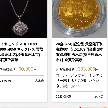
イヤモンド MD( 1.03ct
24金(K24) 記念品 天皇陛下御
t900 pt850 ネックレス 買取
在位60年記念10万円金貨 1枚
場-志木店(埼玉県志木市)｜
買取相場-志木店(埼玉県志木
宝石買取実績
市)｜金買取実績
60,000
393,000
考買取価格：
円
参考買取価格：
円
ゴールドプラザマルイファミ
リー志木店をご利用いただ
26.08.06
志木店
き、誠にあ･･･
2026.08.05
志木店