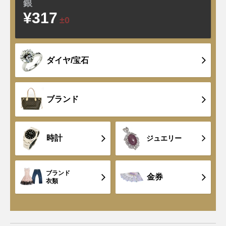
銀
¥317
±0
ダイヤ/宝石
ブランド
時計
ジュエリー
ブランド
金券
衣類