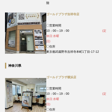
階
ゴールドプラザ吉祥寺店
〇営業時間
10：00～19：00
(定
休日:水曜
日)
〇住所
東京都武蔵野市吉祥寺本町1丁目-17-12
神奈川県
ゴールドプラザ横浜店
〇営業時間
10：00～19：00
(定
休日:水曜
日)
〇住所