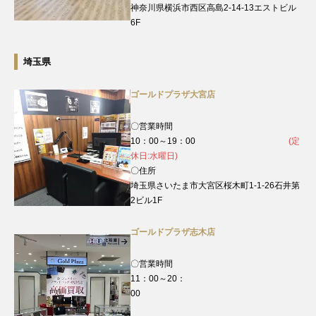
神奈川県横浜市西区高島2-14-13エストビル
6F
埼玉県
ゴールドプラザ大宮店
〇営業時間
10：00～19：00
(定
休日:水曜日)
〇住所
埼玉県さいたま市大宮区桜木町1-1-26石井第
2ビル1F
ゴールドプラザ志木店
〇営業時間
11：00～20：
00