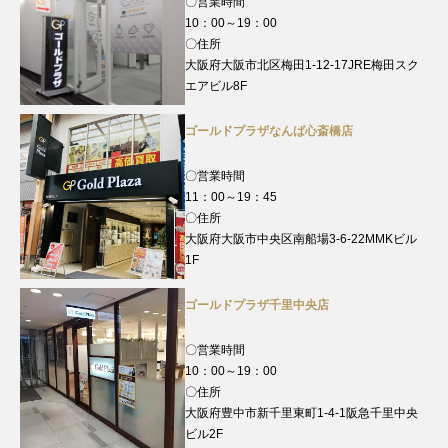
〇営業時間
10：00～19：00
〇住所
大阪府大阪市北区梅田1-12-17JRE梅田スク
エアビル8F
ゴールドプラザなんば心斎橋店
〇営業時間
11：00～19：45
〇住所
大阪府大阪市中央区南船場3-6-22MMKビル
1F
ゴールドプラザ千里中央店
〇営業時間
10：00～19：00
〇住所
大阪府豊中市新千里東町1-4-1阪急千里中央
ビル2F