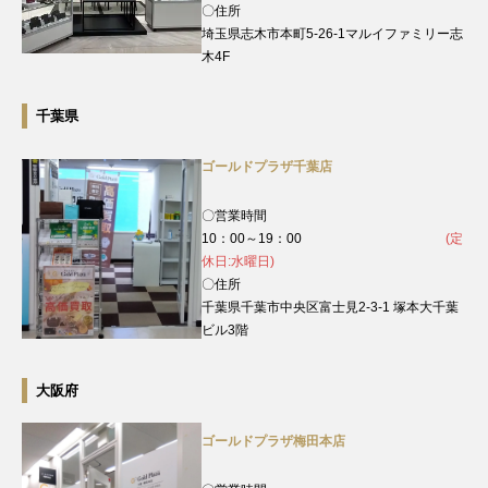
〇住所
埼玉県志木市本町5-26-1マルイファミリー志
木4F
千葉県
ゴールドプラザ千葉店
〇営業時間
10：00～19：00
(定
休日:水曜日)
〇住所
千葉県千葉市中央区富士見2-3-1 塚本大千葉
ビル3階
大阪府
ゴールドプラザ梅田本店