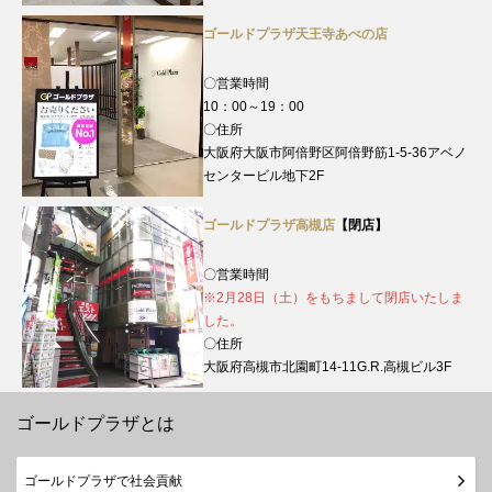
ゴールドプラザ天王寺あべの店
〇営業時間
10：00～19：00
〇住所
大阪府大阪市阿倍野区阿倍野筋1-5-36アベノ
センタービル地下2F
ゴールドプラザ高槻店
【閉店】
〇営業時間
※2月28日（土）をもちまして閉店いたしま
した。
〇住所
大阪府高槻市北園町14-11G.R.高槻ビル3F
ゴールドプラザとは
ゴールドプラザで社会貢献