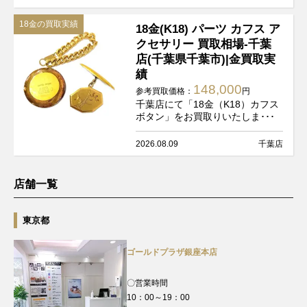
18金の買取実績
18金(K18) パーツ カフス ア
クセサリー 買取相場-千葉
店(千葉県千葉市)|金買取実
績
148,000
参考買取価格：
円
千葉店にて「18金（K18）カフス
ボタン」をお買取りいたしま･･･
2026.08.09
千葉店
店舗一覧
東京都
ゴールドプラザ銀座本店
〇営業時間
10：00～19：00