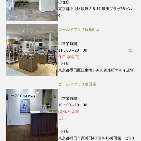
〇住所
東京都中央区銀座 5-8-17 銀座プラザ58ビル
4F
ゴールドプラザ錦糸町店
〇営業時間
11：00～20：00
(定
休日:水曜日)
〇住所
東京都墨田区江東橋3-9-10錦糸町マルイ店5F
ゴールドプラザ町田店
〇営業時間
10：00～19：00
(定休日:水曜
日)
〇住所
東京都町田市原町田4丁目9‐16町田第一ビル1