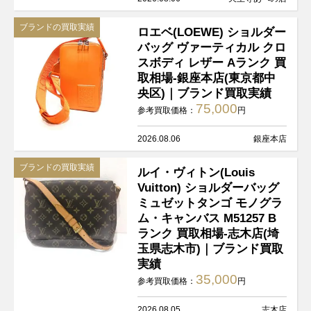
ブランドの買取実績
ロエベ(LOEWE) ショルダー
バッグ ヴァーティカル クロ
スボディ レザー Aランク 買
取相場-銀座本店(東京都中
央区)｜ブランド買取実績
75,000
参考買取価格：
円
2026.08.06
銀座本店
ブランドの買取実績
ルイ・ヴィトン(Louis
Vuitton) ショルダーバッグ
ミュゼットタンゴ モノグラ
ム・キャンバス M51257 B
ランク 買取相場-志木店(埼
玉県志木市)｜ブランド買取
実績
35,000
参考買取価格：
円
2026.08.05
志木店