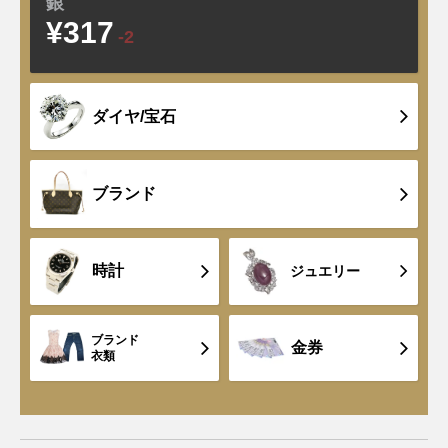
銀
¥317
-2
ダイヤ/宝石
ブランド
時計
ジュエリー
ブランド
金券
衣類