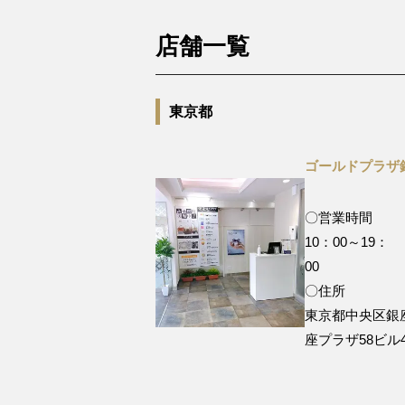
店舗一覧
東京都
ゴールドプラザ
〇営業時間
10：00～19：
0
〇住所
東京都中央区銀座 5
座プラザ58ビル4