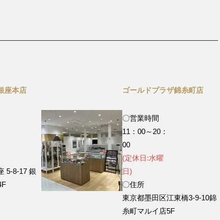
銀座本店
ゴールドプラザ錦糸町店
〇営業時間
11：00～20：
0
00
(定休日:水曜
-8-17 銀
日)
F
〇住所
東京都墨田区江東橋3-9-10錦
糸町マルイ店5F