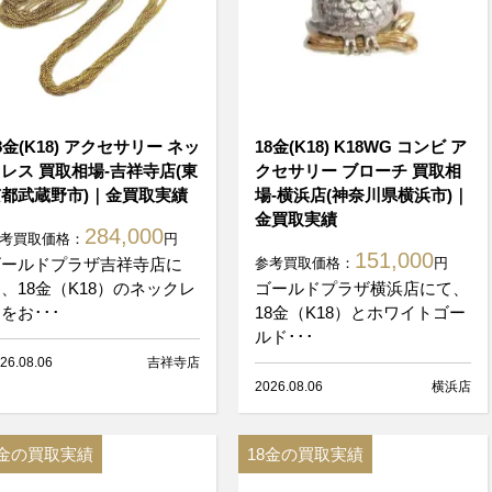
8金(K18) アクセサリー ネッ
18金(K18) K18WG コンビ ア
レス 買取相場-吉祥寺店(東
クセサリー ブローチ 買取相
都武蔵野市)｜金買取実績
場-横浜店(神奈川県横浜市)｜
金買取実績
284,000
考買取価格：
円
151,000
ゴールドプラザ吉祥寺店に
参考買取価格：
円
、18金（K18）のネックレ
ゴールドプラザ横浜店にて、
をお･･･
18金（K18）とホワイトゴー
ルド･･･
26.08.06
吉祥寺店
2026.08.06
横浜店
8金の買取実績
18金の買取実績