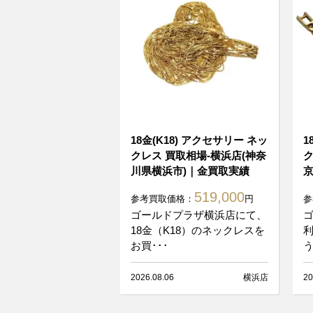
18金(K18) アクセサリー ネッ
1
クレス 買取相場-横浜店(神奈
ク
川県横浜市)｜金買取実績
京
519,000
参考買取価格：
円
参
ゴールドプラザ横浜店にて、
18金（K18）のネックレスを
お買･･･
う
2026.08.06
横浜店
20