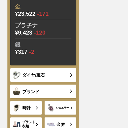
金
¥23,522
-171
プラチナ
¥9,423
-120
銀
¥317
-2
ダイヤ/宝石
ブランド
時計
ジュエリー
ブランド
金券
衣類