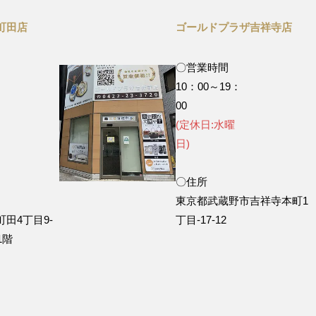
町田店
ゴールドプラザ吉祥寺店
〇営業時間
10：00～19：
0
00
(定休日:水曜
)
日)
〇住所
東京都武蔵野市吉祥寺本町1
田4丁目9‐
丁目-17-12
1階