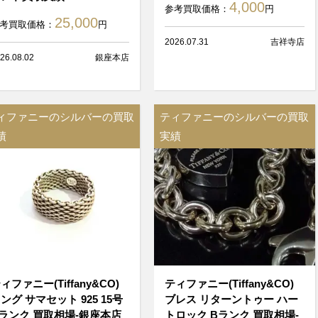
4,000
参考買取価格：
円
25,000
考買取価格：
円
2026.07.31
吉祥寺店
26.08.02
銀座本店
ィファニーのシルバーの買取
ティファニーのシルバーの買取
績
実績
ィファニー(Tiffany&CO)
ティファニー(Tiffany&CO)
ング サマセット 925 15号
ブレス リターントゥー ハー
ランク 買取相場-銀座本店
トロック Bランク 買取相場-