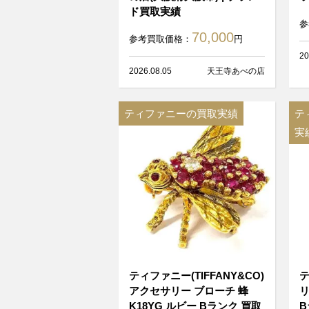
ド買取実績
参
70,000
参考買取価格：
円
20
2026.08.05
天王寺あべの店
ティファニーの買取実績
テ
実
ティファニー(TIFFANY&CO)
テ
アクセサリー ブローチ 蜂
リ
K18YG ルビー Bランク 買取
B