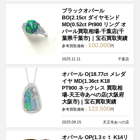
ブラックオパール
BO(2.15ct ダイヤモンド
MD(0.52ct Pt900 リング オ
パール買取相場-千葉店(千
葉県千葉市)｜宝石買取実績
100,000
参考買取価格：
円
2025.11.11
千葉店
オパール O(18.77ct メレダ
イヤ MD(1.36ct K18
PT900 ネックレス 買取相
場-天王寺あべの店(大阪府
大阪市) | 宝石買取実績
122,500
参考買取価格：
円
2025.09.15
天王寺あべの店
オパール OP(1.3ｃｔ K14リ