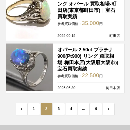
ング オパール 買取相場-町
田店(東京都町田市)｜宝石
買取実績
35,000
参考買取価格：
円
2025.09.15
町田店
オパール 2.50ct プラチナ
900(Pt900) リング 買取相
場-梅田本店(大阪府大阪市)|
宝石買取実績
22,500
参考買取価格：
円
2025.06.30
梅田本店
投
前
次
1
2
3
4
…
9
稿
へ
へ
の