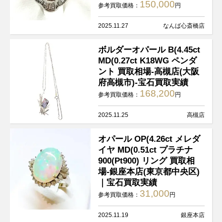
150,000
参考買取価格：
円
2025.11.27
なんば心斎橋店
ボルダーオパール B(4.45ct
MD(0.27ct K18WG ペンダ
ント 買取相場-高槻店(大阪
府高槻市)-宝石買取実績
168,200
参考買取価格：
円
2025.11.25
高槻店
オパール OP(4.26ct メレダ
イヤ MD(0.51ct プラチナ
900(Pt900) リング 買取相
場-銀座本店(東京都中央区)
｜宝石買取実績
31,000
参考買取価格：
円
2025.11.19
銀座本店