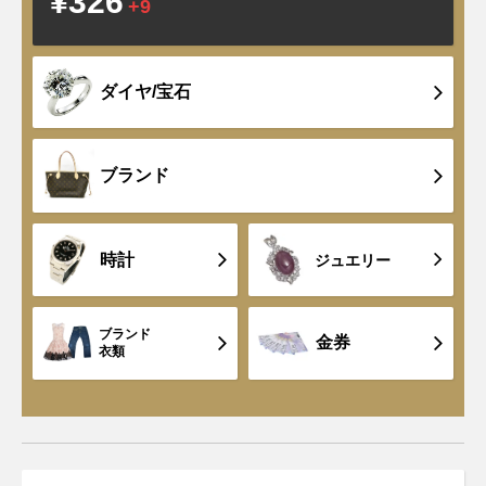
¥326
+9
ダイヤ/宝石
ブランド
時計
ジュエリー
ブランド
金券
衣類