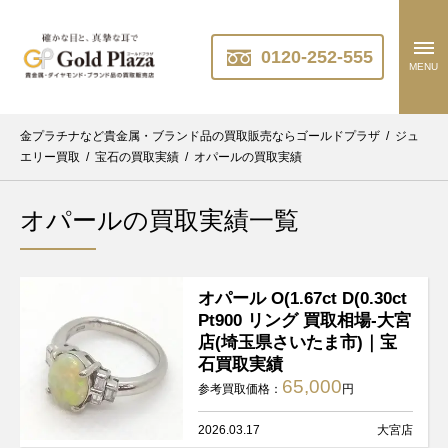
0120-252-555
MENU
金プラチナなど貴金属・ブランド品の買取販売ならゴールドプラザ
/
ジュ
エリー買取
/
宝石の買取実績
/
オパールの買取実績
オパールの買取実績一覧
オパール O(1.67ct D(0.30ct
Pt900 リング 買取相場-大宮
店(埼玉県さいたま市)｜宝
石買取実績
65,000
参考買取価格：
円
2026.03.17
大宮店