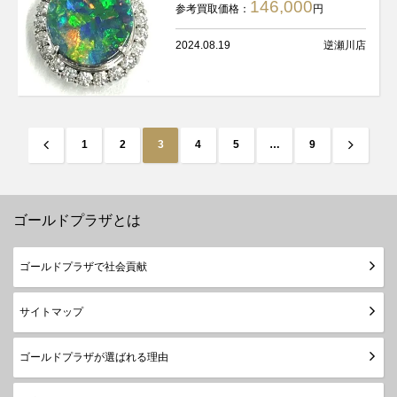
146,000
参考買取価格：
円
2024.08.19
逆瀬川店
投
前
次
1
2
3
4
5
…
9
稿
へ
へ
の
ペ
ゴールドプラザとは
ー
ジ
ゴールドプラザで社会貢献
送
り
サイトマップ
ゴールドプラザが選ばれる理由