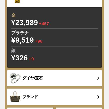
金
¥23,989
+467
プラチナ
¥9,519
+96
銀
¥326
+9
ダイヤ/宝石
ブランド