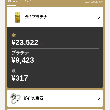
買取ジャンル
2026年08月08日現在
金 /
プラチナ
金
¥23,522
±0
プラチナ
¥9,423
±0
銀
¥317
±0
ダイヤ/宝石