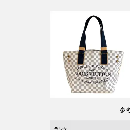
参
ランク