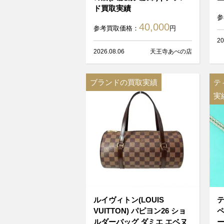
ド買取実績
参
40,000
参考買取価格：
円
20
2026.08.06
天王寺あべの店
ブランドの買取実績
テ
実
ルイヴィトン(LOUIS
テ
VUITTON) パピヨン26 ショ
ペ
ルダーバッグ ダミエ エベヌ
ー