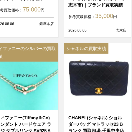
志木市)｜ブランド買取実績
75,000
考買取価格：
円
35,000
参考買取価格：
円
26.08.06
銀座本店
2026.08.05
志木店
ィファニーのシルバーの買取
シャネルの買取実績
績
ィファニー(Tiffany＆Co)
CHANEL(シャネル) ショル
ンダント ハードウェア ラ
ダーバッグ マトラッセ23 B
ジ ダブルリンク SV925 A
ランク 買取相場-千里中央店