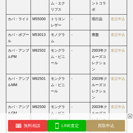
ム・エク
ントコラ
リプス
ボ
カバ・ライト
M55000
トリヨン
-
現行品
査定申込
レザー
カバ・ボブー
M53013
モノグラ
-
廃盤
査定申込
ル
ム
カバ・アンブ
M92502
モングラ
-
2003年ク
査定申込
ルPM
ム・ビニ
ルーズコ
ール
レクショ
ン
カバ・アンブ
M92501
モングラ
-
2003年ク
査定申込
ルMM
ム・ビニ
ルーズコ
ール
レクショ
ン
カバ・アンブ
M92500
モングラ
-
2003年ク
査定申込
ルGM
ム・ビニ
ルーズコ
✕
ール
レクショ
無料相談
LINE査定
買取申込
ン