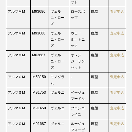
ット
アルマＭＭ
M93686
ヴェル
ローズポ
廃盤
査定申込
ニ・ロー
ップ
ズ
アルマＭＭ
M93688
ヴェル
ヴェー
廃盤
査定申込
ニ・ロー
ル・トニ
ズ
ック
アルマＭＭ
M63687
ヴェル
オレン
廃盤
査定申込
ニ・ロー
ジ・サン
ズ
セット
アルマＧＭ
Ｍ53150
モノグラ
-
廃盤
査定申込
ム
アルマＧＭ
Ｍ91753
ヴェルニ
ベージュ
廃盤
査定申込
プードル
アルマＧＭ
Ｍ91450
ヴェルニ
ブロンコ
廃盤
査定申込
ライユ
アルマＧＭ
Ｍ91687
ヴェルニ
ルージュ
廃盤
査定申込
フォーヴ