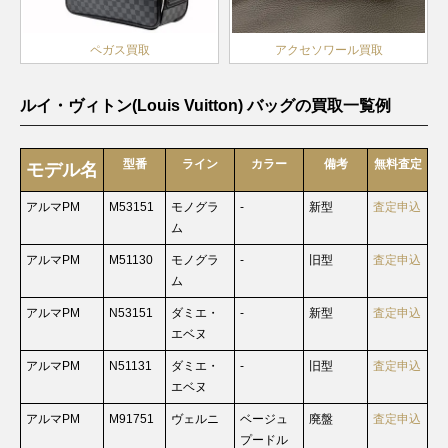
ペガス買取
アクセソワール買取
ルイ・ヴィトン(Louis Vuitton) バッグの買取一覧例
型番
ライン
カラー
備考
無料査定
モデル名
アルマPM
M53151
モノグラ
-
新型
査定申込
ム
アルマPM
M51130
モノグラ
-
旧型
査定申込
ム
アルマPM
N53151
ダミエ・
-
新型
査定申込
エベヌ
アルマPM
N51131
ダミエ・
-
旧型
査定申込
エベヌ
アルマPM
M91751
ヴェルニ
ベージュ
廃盤
査定申込
プードル