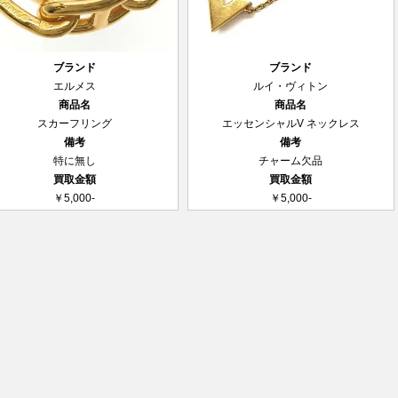
ブランド
ブランド
エルメス
ルイ・ヴィトン
商品名
商品名
スカーフリング
エッセンシャルV ネックレス
備考
備考
特に無し
チャーム欠品
買取金額
買取金額
￥5,000-
￥5,000-