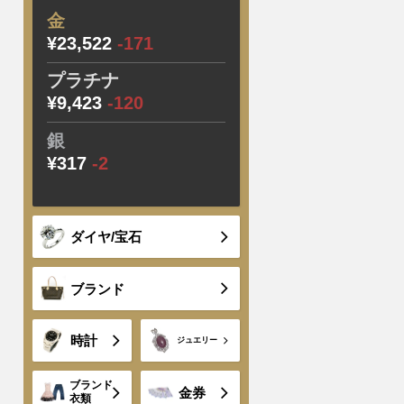
金
¥23,522
-171
プラチナ
¥9,423
-120
銀
¥317
-2
ダイヤ/宝石
ブランド
時計
ジュエリー
ブランド
金券
衣類