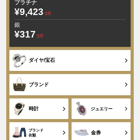
プラチナ
¥9,423
±0
銀
¥317
±0
ダイヤ/宝石
ブランド
時計
ジュエリー
ブランド
金券
衣類