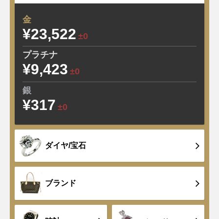
金
¥23,522
±0
プラチナ
¥9,423
±0
銀
¥317
±0
ダイヤ/宝石
ブランド