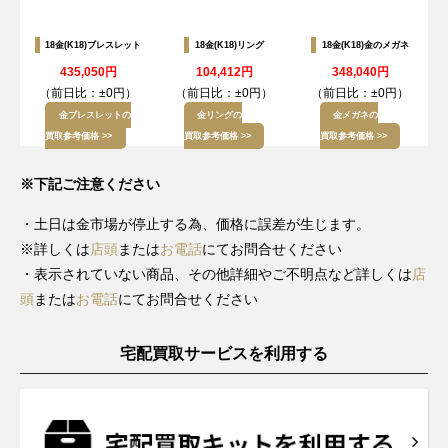
18金(K18)ブレスレット
18金(K18)リング
18金(K18)金のメガネ
435,050円
104,412円
348,040円
（前日比：
±0円
）
（前日比：
±0円
）
（前日比：
±0円
）
金ブレスレットの
金リングの
金メガネの
買取参考価格 >>
買取参考価格 >>
買取参考価格 >>
※下記ご注意ください
・土日は金市場が停止する為、価格に誤差が生じます。
※詳しくは
店頭
または
お電話
にてお問合せください
・表示されていない商品、その他詳細やご不明点など詳しくは
店
頭
または
お電話
にてお問合せください
宅配買取サービスを利用する