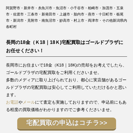
阿賀野市・新井市・糸魚川市・魚沼市・小千谷市・柏崎市・加茂市・五泉
市・佐渡市・三条市・新発田市・上越市・胎内市・燕市・十日町市・栃尾
市・新潟市・見附市・南魚沼市・妙高市・村上市・両津市・その他新潟県内
各町村
長岡の18金（Ｋ18｜18Ｋ)宅配買取はゴールドプラザに
お任せください！
長岡市にお住まいで18金（K18｜18K)の売却をお考えでしたら、
ゴールドプラザの宅配買取をご利用くださいませ。
多数のメディアに取り上げられており、都心に実店舗があるゴー
ルドプラザの宅配買取は安心してご利用していただけるかと思い
ます。
お電話
や
メール
にて査定も実施しておりますので、申込前にもあ
る程度の買取価格がわかりますのでご参考くださいませ。
宅配買取の申込はコチラ>>