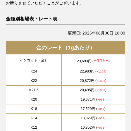
お断りさせていただくことがございます。
金種別相場表・レート表
更新日:
2026年08月06日
10:00
金のレート（1gあたり）
+1158
インゴット（金）
23,693円
(
)
K24
22,983円
(
)
+1124
K22
20,872円
(
)
+1021
K21.6
20,495円
(
)
+1002
K20
19,071円
(
)
+933
K18
17,529円
(
)
+857
K14
13,029円
(
)
+637
K12
10,852円
(
)
+531