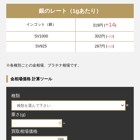
銀のレート（1gあたり）
+14
インゴット（銀）
319円
(
)
SV1000
302円
(
)
+13
SV925
287円
(
)
+13
※各種別ごとの金相場、プラチナ相場です。
金相場価格 計算ツール
種類
✕
重さ(g)
＝
買取相場価格
0
円