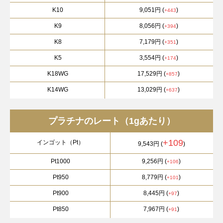
K10
9,051円
(
)
+443
K9
8,056円
(
)
+394
K8
7,179円
(
)
+351
K5
3,554円
(
)
+174
K18WG
17,529円
(
)
+857
K14WG
13,029円
(
)
+637
プラチナのレート（1gあたり）
+109
インゴット（Pt）
9,543円
(
)
Pt1000
9,256円
(
)
+106
Pt950
8,779円
(
)
+101
Pt900
8,445円
(
)
+97
Pt850
7,967円
(
)
+91