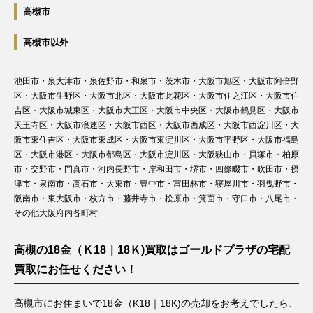
高槻市
高槻市以外
池田市・泉大津市・泉佐野市・和泉市・茨木市・大阪市旭区・大阪市阿倍野
区・大阪市生野区・大阪市北区・大阪市此花区・大阪市住之江区・大阪市住
吉区・大阪市城東区・大阪市大正区・大阪市中央区・大阪市鶴見区・大阪市
天王寺区・大阪市浪速区・大阪市西区・大阪市西成区・大阪市西淀川区・大
阪市東住吉区・大阪市東成区・大阪市東淀川区・大阪市平野区・大阪市福島
区・大阪市港区・大阪市都島区・大阪市淀川区・大阪狭山市・貝塚市・柏原
市・交野市・門真市・河内長野市・岸和田市・堺市・四條畷市・吹田市・摂
津市・泉南市・高石市・大東市・豊中市・富田林市・寝屋川市・羽曳野市・
阪南市・東大阪市・枚方市・藤井寺市・松原市・箕面市・守口市・八尾市・
その他大阪府内各町村
高槻の18金（Ｋ18｜18Ｋ)買取はゴールドプラザの宅配
買取にお任せください！
高槻市にお住まいで18金（K18｜18K)の売却をお考えでしたら、