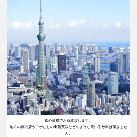
～
デイデイ
製造
年
ジュビリ
文字盤
118238A
YG
￥3,970,000-
査定申込
デイトジ
シリアル
スカイド
オイスターパ
シリアル
ト
2000年
ランダム
326933
SS×YG
ーブレス
￥2,670,000-
査定申込
ランダム
2019年
ャスト41
126334NG
SS×WG
製造
￥2,520,000-
査定申
ランダム
ゥエラー
ーペチュアル
124200
SS
製造
￥890,000-
査定
～2019
シリアル
製造
ヨットマ
シリアル
新型
メンズ
2017年
シリアル
34
116622
SS×PT
2020年
￥1,560,000-
査定申込
年
デイトナ
116508
YG
製造
￥7,030,000-
査定
2021年
スター 40
製造
赤青 オ
～
サブマリ
サンレイ
～
GMTマス
2016年
～
2012年
126710BLRO
SS
イスター
￥3,810,000-
査
A番以降
ーナ
126613LB
SS×YG
文字盤
￥2,840,000-
査定申
ターⅡ
ランダム
～
～2019
ランダム
製造
製造
デイト
製造
2021年
デイデイ
シリアル
シリアル
年
2019年
18238
YG
1980年
￥3,130,000-
査定申込
2020年
ランダム
新作
オイスターパ
ト
デイトジ
ジュビリ
製造
～
代後半～
シリアル
～
ジュビリ
ーペチュアル
114200
SS
￥910,000-
査定
ランダム
ャスト36
126234
SS×WG
ー
￥1,560,000-
査定申
スカイド
2014年
2000年
デイトナ
116508G
YG
製造
￥7,750,000-
査定
326934
SS×WG
ーブレス
￥3,090,000-
査定申込
34
シリアル
ランダム
メンズ
製造
ランダム
ゥエラー
～2020
2016年
製造
ヨットマ
製造
シリアル
A番以降
2019年
シリアル
16622
SS×PT
年
￥1,390,000-
査定申込
～
2021年
スター
1999年
黒ベゼル
製造
～
ブルーダ
GMTマス
デイデイ
サブマリ
～
～2012
ランダム
116710LN
SS
製造
￥1,850,000-
査
18238A
YG
1980年
￥3,230,000-
査定申込
イヤル
ランダム
ターⅡ
ト
ーナ
116613LB
SS×YG
ランダム
￥2,110,000-
査定申
オイスターパ
シリアル
年
2007年
代後半～
シリアル
製造
デイト
シリアル
ーペチュアル
277200
SS
製造
￥970,000-
査定
～2019
2000年
2009年
製造
ダークロ
デイトナ
デイトジ
116528
YG
ジュビリ
￥6,730,000-
査定
31
2020年
年
～2020
2000年
ジウム
ランダム
ャスト36
126234G
SS×WG
ー
￥1,850,000-
査定申
～
～2016
年
ランダム
ランダム
シリアル
メンズ
製造
ヨットマ
年
268622
SS×PT
シリアル
ランダム
￥1,720,000-
査定申込
シリアル
デイデイ
製造
2019年
ランダム
スター 37
228239
WG
￥6,570,000-
査定申込
製造
シリアル
青黒ベゼ
ト
2015年
都心価格でお買取致します。
～
サブマリ
シリアル
ランダム
オイスターパ
2016年
製造
GMTマス
ル
～2022
地方の買取店やアポなしの出張買取などのような高い手数料は頂きませ
ーナ
126613LN
SS×YG
シリアル
製造
￥2,720,000-
査定申
ーペチュアル
177200
SS
￥610,000-
査定
116710BLNR
SS
￥2,090,000-
査
ランダム
～
2007年
ターⅡ
製造
年
ん。
デイトナ
デイト
116505
PG
2020年
製造
￥6,420,000-
査定
31