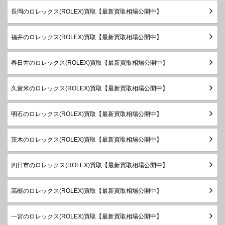
製造
長岡のロレックス(ROLEX)買取【最新買取相場公開中】
デイトジ
1983年
ャスト
68279G
WG
￥1,900,000-
査定申
～1999
ボーイズ
福井のロレックス(ROLEX)買取【最新買取相場公開中】
年
ランダム
春日井のロレックス(ROLEX)買取【最新買取相場公開中】
デイトジ
シリアル
ャスト31
278275
PG
製造
￥4,020,000-
査定申
久留米のロレックス(ROLEX)買取【最新買取相場公開中】
ボーイズ
2018年
～
明石のロレックス(ROLEX)買取【最新買取相場公開中】
ランダム
デイトジ
シリアル
ャスト31
278240
SS
製造
￥1,160,000-
査定申
茨木のロレックス(ROLEX)買取【最新買取相場公開中】
ボーイズ
2020年
～
四日市のロレックス(ROLEX)買取【最新買取相場公開中】
ランダム
シリアル
デイトジ
高槻のロレックス(ROLEX)買取【最新買取相場公開中】
製造
ャスト
178240
SS
￥800,000-
査定申
2006年
ボーイズ
～2020
一宮のロレックス(ROLEX)買取【最新買取相場公開中】