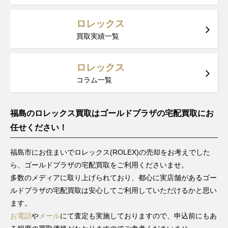
ス
～2015
年
ロレックス
F番以降
買取実績一覧
デイトジ
製造
ャスト
79178
YG
1999年
￥1,490,000-
査定申
レディー
～2001
ロレックス
ス
年
コラム一覧
F番以降
デイトジ
製造
ャスト
福島のロレックス買取はゴールドプラザの宅配買取にお
79178G
YG
1999年
￥1.640,000-
査定申
レディー
～2001
任せください！
ス
年
W番以降
福島市にお住まいでロレックス(ROLEX)の売却をお考えでした
デイトジ
製造
ら、ゴールドプラザの宅配買取をご利用くださいませ。
ャスト
69178
YG
1982年
￥1,490,000-
査定申
多数のメディアに取り上げられており、都心に実店舗があるゴー
レディー
～1999
ス
ルドプラザの宅配買取は安心してご利用していただけるかと思い
年
ます。
W番以降
お電話
や
メール
にて査定も実施しておりますので、申込前にもあ
デイトジ
製造
ャスト