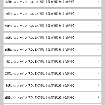
デイトジ
シリアル
盛岡のロレックス(ROLEX)買取【最新買取相場公開中】
ャスト
製造
179166
Pt
￥2,060,000-
査定申
レディー
2003年
秋田のロレックス(ROLEX)買取【最新買取相場公開中】
ス
～2015
年
仙台のロレックス(ROLEX)買取【最新買取相場公開中】
ランダム
デイトジ
シリアル
旭川のロレックス(ROLEX)買取【最新買取相場公開中】
ャスト31
278273
SS×YG
製造
￥1,990,000-
査定申
ボーイズ
2019年
～
船橋のロレックス(ROLEX)買取【最新買取相場公開中】
ランダム
シリアル
川口のロレックス(ROLEX)買取【最新買取相場公開中】
デイトジ
製造
ャスト
178273
SS×YG
￥1,170,000-
査定申
2005年
ボーイズ
新潟のロレックス(ROLEX)買取【最新買取相場公開中】
～2019
年
市川のロレックス(ROLEX)買取【最新買取相場公開中】
ランダム
シリアル
デイトジ
姫路のロレックス(ROLEX)買取【最新買取相場公開中】
製造
ャスト
178273G
SS×YG
￥1,330,000-
査定申
2005年