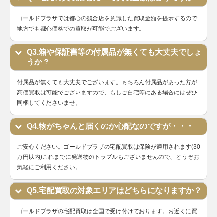
W番以降
デイトジ
ゴールドプラザでは都心の競合店を意識した買取金額を提示するので
製造
ャスト
地方でも都心価格での買取が可能でございます。
69174G
SS×WG
1987年
￥750,000-
査定申
レディー
～1999
ス
Q3.箱や保証書等の付属品が無くても大丈夫でしょ
年
うか？
ランダム
デイトジ
シリアル
ャスト28
付属品が無くても大丈夫でございます。もちろん付属品があった方が
279171
SS×PG
製造
￥1,910,000-
査定申
レディー
高価買取は可能でございますので、もしご自宅等にある場合にはぜひ
2016年
ス
同梱してくださいませ。
～
ランダム
Q4.物がちゃんと届くのか心配なのですが・・・
デイトジ
シリアル
ャスト
製造
ご安心ください。ゴールドプラザの宅配買取は保険が適用されます(30
179171
SS×PG
￥1,240,000-
査定申
レディー
2005年
万円以内)これまでに発送物のトラブルもございませんので、どうぞお
ス
～2016
気軽にご利用ください。
年
ランダム
Q5.宅配買取の対象エリアはどちらになりますか？
シリアル
デイトジ
Ⅵ時ダイ
ゴールドプラザの宅配買取は全国で受け付けております。お近くに買