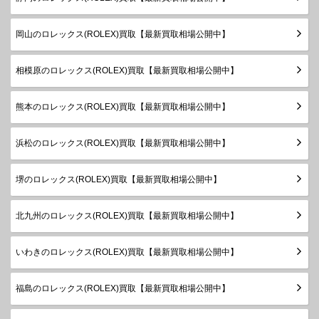
179179G
WG
￥1,850,000-
査定申
レディー
2003年
ス
～2015
岡山のロレックス(ROLEX)買取【最新買取相場公開中】
年
P番以降
デイトジ
相模原のロレックス(ROLEX)買取【最新買取相場公開中】
製造
ャスト
79179
WG
1999年
￥1,230,000-
査定申
レディー
～2001
熊本のロレックス(ROLEX)買取【最新買取相場公開中】
ス
年
浜松のロレックス(ROLEX)買取【最新買取相場公開中】
P番以降
デイトジ
製造
ャスト
79179G
WG
1999年
￥1,350,000-
査定申
堺のロレックス(ROLEX)買取【最新買取相場公開中】
レディー
～2001
ス
年
北九州のロレックス(ROLEX)買取【最新買取相場公開中】
ランダム
デイトジ
シリアル
ャスト28
いわきのロレックス(ROLEX)買取【最新買取相場公開中】
279175
PG
製造
￥3,210,000-
査定申
レディー
2015年
ス
～
福島のロレックス(ROLEX)買取【最新買取相場公開中】
ランダム