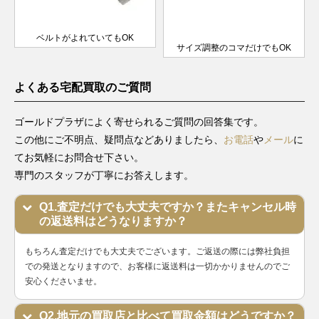
デイトジ
シリアル
ャスト
製造
179174G
SS×WG
￥980,000-
査定申
レディー
2005年
ベルトがよれていてもOK
サイズ調整のコマだけでもOK
ス
～2017
年
よくある宅配買取のご質問
F番以降
デイトジ
製造
ャスト
79174
SS×WG
1999年
￥660,000-
査定申
ゴールドプラザによく寄せられるご質問の回答集です。
レディー
～2004
この他にご不明点、疑問点などありましたら、
お電話
や
メール
に
ス
年
てお気軽にお問合せ下さい。
F番以降
専門のスタッフが丁寧にお答えします。
デイトジ
製造
ャスト
79174G
SS×WG
1999年
￥770,000-
査定申
Q1.査定だけでも大丈夫ですか？またキャンセル時
レディー
～2004
の返送料はどうなりますか？
ス
年
もちろん査定だけでも大丈夫でございます。ご返送の際には弊社負担
W番以降
デイトジ
での発送となりますので、お客様に返送料は一切かかりませんのでご
製造
ャスト
安心くださいませ。
69174
SS×WG
1987年
￥640,000-
査定申
レディー
～1999
ス
年
Q2.地元の買取店と比べて買取金額はどうですか？