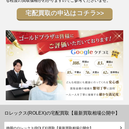
る程度の買取価格がわかりますのでご参考くださいませ。
69178G
YG
1982年
￥1,640,000-
査定申
レディー
～1999
ス
宅配買取の申込はコチラ>>
年
ランダム
シリアル
デイトジ
ダイヤベ
ャスト
ゼル
179138G
YG
￥2,470,000-
査定申
レディー
製造
ス
2003年
～2015
年
ランダム
デイトジ
シリアル
ャスト
製造
179179
WG
￥1,640,000-
査定申
レディー
2003年
ス
～2015
年
ロレックス(ROLEX)の宅配買取【最新買取相場公開中】
ランダム
デイトジ
シリアル
ャスト
製造
静岡のロレックス(ROLEX)買取【最新買取相場公開中】