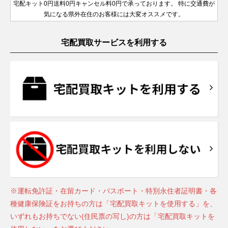
GMTマス
製造
年
シリアル
宅配キット0円送料0円キャンセル料0円で承っております。 特に交通費が
ーペチュアル
ヨットマ
126715CHNR
PG
ル
￥6,540,000-
査
デイデイ
サブマリ
116621
79160
SS×PG
SS
製造
1990年
￥2,110,000-
￥460,000-
査定申込
査定
ターⅡ
18239
WG
1980年
￥2,920,000-
査定申込
ランダム
製造
気になる県外在住のお客様には大変オススメです。
スター 40
26
製造
ト
ーナ
116618LB
YG
ランダム
￥5,400,000-
査定申
2016年
～2006
代後半～
2008年
シリアル
デイト
2019年
デイトジ
デイト
シリアル
～2019
年
2000年
～2020
アイスブ
～
ャスト41
126333
SS×YG
製造
￥2,140,000-
査定申
宅配買取サービスを利用する
年
ルー文字
年
Z番
A番以降
メンズ
2016年
ランダム
盤
オイスターパ
ランダム
製造
製造
デイトナ
116506A
Pt
～
￥14,940,000-
査定
ランダム
シリアル
デイデイ
10Pダイ
ーペチュアル
76080
SS
シリアル
1999年
￥400,000-
査定
18239A
WG
1980年
￥3,180,000-
査定申込
サブマリ
シリアル
黒ベゼル
ト
ランダム
ヤ
ヨットマ
24
製造
～2006
GMTマス
代後半～
ーナ
126618LN
YG
製造
￥6,590,000-
査定申
16628
YG
￥3,770,000-
査定申込
116718LN
YG
製造
￥5,500,000-
査
デイトジ
シリアル
製造
スター
1992年
年
ターⅡ
2000年
デイト
2020年
2005年
ャスト41
126333G
SS×YG
2014年
製造
￥2,610,000-
査定申
～2013
～
～2019
ランダム
メンズ
2016年
～
年
年
シリアル
～
ランダム
ランダム
オイスタ
デイデイ
製造
シリアル
赤青ベゼ
228235
PG
￥7,190,000-
査定申込
サブマリ
ランダム
シリアル
ーフレッ
ト
2015年
製造
ル
デイトジ
ーナ
116618LN
YG
シリアル
オイスタ
￥5,400,000-
査定申
クス
～2022
2008年
ブルーダ
ャスト41
デイト
126333NG
SS×YG
ーフレッ
製造
￥2,570,000-
査定申
ヨットマ
PG×ラバ
ランダム
GMTマス
年
～2020
126655
￥4,560,000-
査定申込
126719BLRO
WG
イヤル
￥6,670,000-
査
デイトナ
メンズ
116515LN
PG
2016年
クス
￥6,370,000-
査定
スター 40
ー
シリアル
ターⅡ
年
製造
ランダム
チョコ
～
製造
2019年
シリアル
※運転免許証・在留カード・パスポート・特別永住者証明書・各
製造
M番以降
2019年
ランダム
～
デイデイ
製造
2017年
サブマリ
製造
種健康保険証をお持ちの方は「宅配買取キットを使用する」を、
～
228235A
PG
￥7,950,000-
査定申込
デイトジ
シリアル
ト
2015年
～
ーナ
16618
YG
1989年
￥3,770,000-
査定申
いずれもお持ちでない(住民票の写し)の方は「宅配買取キットを
ャスト36
126233
SS×YG
製造
￥2,000,000-
査定申
オイスタ
～2022
デイト
～2008