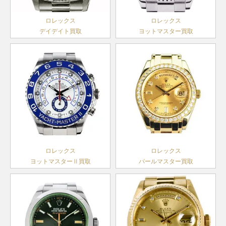
ャスト
製造
179160
SS
￥670,000-
査定申
レディー
2006年
ロレックス
ロレックス
ス
～2017
デイデイト買取
ヨットマスター買取
年
G番以降
デイトジ
製造
ャスト
79160
SS
1999年
￥460,000-
査定申
レディー
～2004
ス
年
ランダム
デイトジ
シリアル
ャスト28
279173
SS×YG
製造
￥1,860,000-
査定申
レディー
2016年
ス
ロレックス
ロレックス
～
ヨットマスターⅡ買取
パールマスター買取
ランダム
デイトジ
シリアル
ャスト
製造
179173
SS×YG
￥1,200,000-
査定申
レディー
2004年
ス
～2016
年