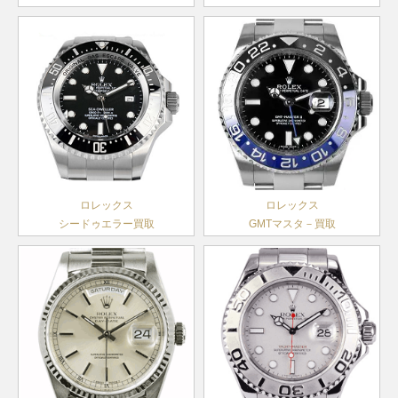
アイスブ
年
シリアル
ヨットマ
ルー文字
製造
デイデイ
ランダム
スター
168628
YG
￥2,900,000-
査定申込
18206A
PT
盤
￥4,440,000-
査定申込
1999年
ト
シリアル
ボーイズ
製造
デイトジ
～2014
製造
1980年
ャスト36
116231G
SS×PG
￥1,690,000-
査定申
年
2005年
代後半～
メンズ
～2019
A番以降
2000年
年
ヨットマ
製造
スター
68628
YG
1992年
￥2,800,000-
査定申込
F番以降
ボーイズ
～1999
デイトジ
製造
年
ャスト36
16238
YG
1988年
￥2,920,000-
査定申
ロレックス
ロレックス
メンズ
～2006
シードゥエラー買取
GMTマスタ－買取
年
ランダム
デイトジ
シリアル
ャスト28
279160
SS
製造
￥1,000,000-
査定申
レディー
2017年
ス
～
ランダム
デイトジ
シリアル