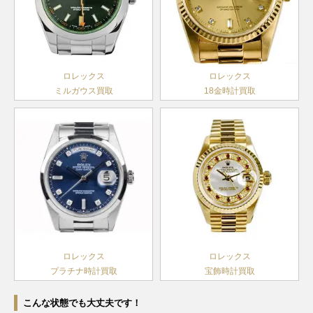
ランダム
デイトジ
シリアル
ャスト
製造
179173G
SS×YG
￥1,300,000-
査定申
レディー
2004年
ロレックス
ロレックス
ス
～2016
ミルガウス買取
18金時計買取
年
F番以降
デイトジ
製造
ャスト
79173
SS×YG
1999年
￥750,000-
査定申
レディー
～2003
ス
年
F番以降
デイトジ
製造
ャスト
79173G
SS×YG
1999年
￥840,000-
査定申
レディー
～2003
ス
年
ロレックス
ロレックス
プラチナ時計買取
宝飾時計買取
W番以降
デイトジ
製造
ャスト
こんな状態でも大丈夫です！
69173
SS×YG
1984年
￥730,000-
査定申