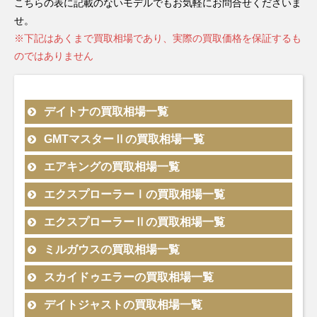
こちらの表に記載のないモデルでもお気軽にお問合せくださいま
せ。
※下記はあくまで買取相場であり、実際の買取価格を保証するも
のではありません
デイトナの買取相場一覧
型番
素材
備考
買取相場
無料
モデル
GMTマスターⅡの買取相場一覧
型番
素材
備考
買取相場
無
モデル
エアキングの買取相場一覧
ランダム
シリアル
型番
素材
備考
買取相場
無料査定
モデル
エクスプローラーⅠの買取相場一覧
2022年
黒文字盤
デイトナ
126500LN
SS
￥4,910,000-
査定
新型
製造
型番
素材
備考
買取相場
無料査定
モデル
エクスプローラーⅡの買取相場一覧
2022年
緑黒 ジ
2023年
GMTマス
新型
126720VTNR
SS
ュビリー
￥2,650,000-
査
～
ターⅡ
型番
素材
備考
買取相場
無料査定
モデル
ミルガウスの買取相場一覧
2023年
ランダム
製造
エアキン
ランダム
エクスプ
新型
126900
SS
シリアル
￥1,180,000-
査定申込
2022年
グ
型番
素材
備考
買取相場
無料査
モデル
スカイドゥエラーの買取相場一覧
2021年
シリアル
ローラー
224270
SS
製造
￥1,390,000-
査定申込
製造
～
新型
白文字盤
40
2023年
2022年
エクスプ
デイトナ
126500LN
SS
￥5,830,000-
査定
型番
素材
備考
買取相場
無料査定
モデル
デイトジャストの買取相場一覧
ランダム
2022年
黒文字盤
製造
～
～
ローラー
226570
SS
￥1,760,000-
査定申込