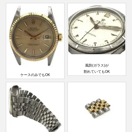
レディー
～1999
ス
年
W番以降
デイトジ
製造
ャスト
69173G
SS×YG
1984年
￥820,000-
査定申
レディー
～1999
ス
年
ランダム
デイトジ
シリアル
ャスト28
風防(ガラス)が
279174
SS×WG
製造
￥1,370,000-
査定申
レディー
割れていてもOK
2017年
ス
ケースのみでもOK
～
ランダム
デイトジ
シリアル
ャスト
製造
179174
SS×WG
￥830,000-
査定申
レディー
2005年
ス
～2017
年
ランダム