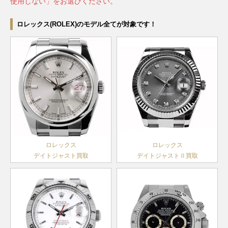
メンズ
2018年
ランダム
使用しない」をお選びください。
ーフレッ
年
年
シリアル
～
クス
ランダム
オイスタ
ランダム
ランダム
ロレックス(ROLEX)のモデル全てが対象です！
ランダム
ヨットマ
PG×ラバ
シリアル
ーフレッ
サブマリ
シリアル
116655
シリアル
￥3,670,000-
査定申込
デイトジ
シリアル
スター 40
ー
デイデイ
製造
クス
ーナ
126619LB
WG
製造
￥5,650,000-
査定申
製造
118235
PG
￥4,020,000-
査定申込
デイトナ
116515LNA
PG
￥6,830,000-
査定
ャスト36
126233G
SS×YG
製造
￥2,300,000-
査定申
ト
2000年
10Pダイ
デイト
2020年
2015年
メンズ
2018年
～2019
ヤ
～
～2019
～
年
製造
年
ランダム
2017年
ランダム
ランダム
シリアル
オイスタ
～
サブマリ
シリアル
シリアル
デイトジ
製造
ーフレッ
ーナ
116619
WG
製造
￥6,120,000-
査定申
デイデイ
製造
ャスト36
116233
SS×YG
ランダム
￥1,440,000-
査定申
2008年
クス
118235A
PG
￥4,230,000-
査定申込
デイト
2004年
ト
2000年
メンズ
シリアル
～2020
ヨットマ
PG×ラバ
ランダム
～2019
268655
￥3,770,000-
査定申込
～2019
オイスタ
年
スター 37
ー
シリアル
年
年
ーフレッ
ロレックス
ロレックス
製造
デイトナ
116518LN
YG
￥7,030,000-
査定
ランダム
クス
デイトジャスト買取
デイトジャストⅡ買取
サブマリ
ランダム
2015年
ランダム
シリアル
製造
ーナ
シリアル
～
シリアル
デイトジ
124060
SS
製造
￥1,940,000-
査定申
2017年
ノンデイ
製造
アイスブ
ャスト36
116233G
SS×YG
￥1,540,000-
査定申
2020年
オイスタ
～
ト
2004年
ルー文字
メンズ
～
ーフレッ
デイデイ
～2019
228206
PT
盤
￥8,670,000-
査定申込
ランダム
クス
ト
年
ランダム
製造
シリアル
ヨットマ
WG×ラ
ランダム
サブマリ
シリアル
226659
￥4,770,000-
査定申込
2015年
オイスタ
F番以降
スター 42
バー
シリアル