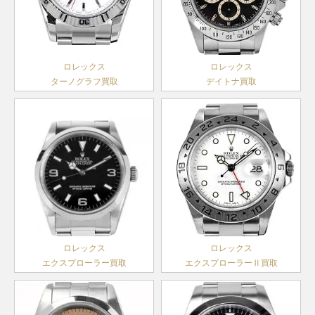
ーナ
製造
～2022
ーフレッ
デイトジ
114060
SS
製造
￥1,640,000-
査定申
製造
デイトナ
116519LN
WG
￥6,520,000-
査定
ノンデイ
2012年
年
クス
ャスト36
16233
SS×YG
1989年
￥950,000-
査定申
2019年
ト
～2020
製造
メンズ
～2005
～
ランダム
年
2017年
年
シリアル
ランダム
ロレックス
ロレックス
～
A番以降
アイスブ
サブマリ
F番以降
ヨットマ
シリアル
ターノグラフ買取
デイトナ買取
製造
ルー文字
デイトジ
ーナ
製造
スター
製造
デイデイ
14060M
SS
2001年
￥1,370,000-
査定申
169622
SS×PT
￥770,000-
査定申込
228206A
PT
盤
￥9,180,000-
査定申込
ャスト36
ノンデイ
16233G
SS×YG
1989年
￥1,080,000-
査定申
レディー
1999年
ト
～2012
製造
メンズ
ト
～2005
ス
～2014
年
2015年
年
年
～2022
A番以降
サブマリ
ランダム
ランダム
年
製造
デイトジ
ーナ
シリアル
ヨットマ
シリアル
14060
SS
1989年
￥1,250,000-
査定申
ランダム
ャスト41
ノンデイ
126331
SS×PG
製造
￥2,580,000-
査定申
スター
製造
～2000
169623
SS×YG
￥920,000-
査定申込
シリアル
メンズ
ト
2016年
レディー
1999年
年
アイスブ
～
ス
～2014
ルー文字
年
デイデイ
ランダム
118206
PT
盤
￥4,590,000-
査定申込
ロレックス
ロレックス
ト
デイトジ
シリアル
ランダム
製造
エクスプローラー買取
エクスプローラーⅡ買取
ャスト41
126331G
SS×PG
製造
￥3,180,000-
査定申
ヨットマ
シリアル
2000年
メンズ
2016年
スター
製造
～2019
169628
YG
￥2,190,000-
査定申込
～
レディー
1999年
年