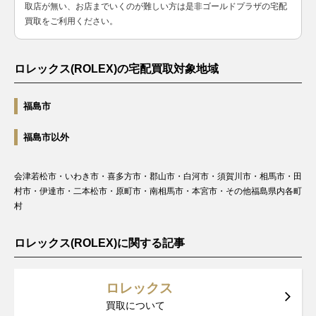
ャスト
ヤ
取店が無い、お店までいくのが難しい方は是非ゴールドプラザの宅配
179171G
SS×PG
￥1,450,000-
査定申
レディー
製造
買取をご利用ください。
ス
2005年
～2016
年
ロレックス(ROLEX)の宅配買取対象地域
ランダム
デイトジ
シリアル
福島市
ャスト28
279178
YG
製造
￥3,210,000-
査定申
レディー
2015年
福島市以外
ス
～
ランダム
会津若松市・いわき市・喜多方市・郡山市・白河市・須賀川市・相馬市・田
デイトジ
シリアル
村市・伊達市・二本松市・原町市・南相馬市・本宮市・その他福島県内各町
ャスト
製造
179178
YG
￥1,950,000-
査定申
村
レディー
2003年
ス
～2015
ロレックス(ROLEX)に関する記事
年
ランダム
デイトジ
シリアル
ロレックス
ャスト
製造
179178G
YG
￥2,160,000-
査定申
買取について
レディー
2003年