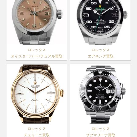
ス
～2014
ランダム
ランダム
年
デイトジ
シリアル
シリアル
ャスト41
126331NG
SS×PG
製造
￥2,970,000-
査定申
ランダム
アイスブ
メンズ
2016年
シリアル
ルー文字
ヨットマ
デイデイ
～
製造
118206A
PT
盤
￥4,990,000-
査定申込
スター
168622
SS×PT
￥920,000-
査定申込
ト
1999年
製造
ランダム
ボーイズ
～2014
2000年
デイトジ
シリアル
年
ロレックス
ロレックス
～2019
ャスト36
126231
SS×PG
製造
￥2,240,000-
査定申
オイスターパーペチュアル買取
エアキング買取
年
メンズ
2018年
ランダム
～
シリアル
ランダム
ヨットマ
製造
シリアル
ランダム
スター
168623
SS×YG
￥1,080,000-
査定申込
1999年
アイスブ
デイトジ
シリアル
ボーイズ
～2016
ルー文字
ャスト36
126231G
SS×PG
製造
￥2,650,000-
査定申
デイデイ
年
18206
PT
盤
￥4,140,000-
査定申込
メンズ
2018年
ト
製造
～
A番以降
1980年
ヨットマ
製造
ランダム
代後半～
スター
68623
SS×YG
1997年
￥1,030,000-
査定申込
シリアル
2000年
デイトジ
ボーイズ
～1999
製造
ャスト36
116231
SS×PG
￥1,590,000-
査定申
年
ランダム
ロレックス
ロレックス
2005年
メンズ
シリアル
チェリーニ買取
サブマリーナ買取
～2019
ランダム