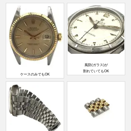
レディー
～1999
ス
年
W番以降
デイトジ
製造
ャスト
69173G
SS×YG
1984年
￥820,000-
査定申
レディー
～1999
ス
年
ランダム
デイトジ
シリアル
ャスト28
風防(ガラス)が
279174
SS×WG
製造
￥1,370,000-
査定申
レディー
割れていてもOK
2017年
ス
ケースのみでもOK
～
ランダム
デイトジ
シリアル
ャスト
製造
179174
SS×WG
￥830,000-
査定申
レディー
2005年
ス
～2017
年
ランダム