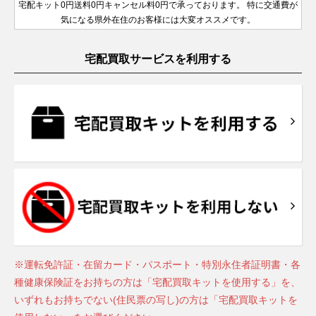
GMTマス
製造
年
シリアル
宅配キット0円送料0円キャンセル料0円で承っております。 特に交通費が
ーペチュアル
ヨットマ
126715CHNR
PG
ル
￥6,540,000-
査
デイデイ
サブマリ
116621
79160
SS×PG
SS
製造
1990年
￥2,110,000-
￥460,000-
査定申込
査定
ターⅡ
18239
WG
1980年
￥2,920,000-
査定申込
ランダム
製造
気になる県外在住のお客様には大変オススメです。
スター 40
26
製造
ト
ーナ
116618LB
YG
ランダム
￥5,400,000-
査定申
2016年
～2006
代後半～
2008年
シリアル
デイト
2019年
デイトジ
デイト
シリアル
～2019
年
2000年
～2020
アイスブ
～
ャスト41
126333
SS×YG
製造
￥2,140,000-
査定申
宅配買取サービスを利用する
年
ルー文字
年
Z番
A番以降
メンズ
2016年
ランダム
盤
オイスターパ
ランダム
製造
製造
デイトナ
116506A
Pt
～
￥14,940,000-
査定
ランダム
シリアル
デイデイ
10Pダイ
ーペチュアル
76080
SS
シリアル
1999年
￥400,000-
査定
18239A
WG
1980年
￥3,180,000-
査定申込
サブマリ
シリアル
黒ベゼル
ト
ランダム
ヤ
ヨットマ
24
製造
～2006
GMTマス
代後半～
ーナ
126618LN
YG
製造
￥6,590,000-
査定申
16628
YG
￥3,770,000-
査定申込
116718LN
YG
製造
￥5,500,000-
査
デイトジ
シリアル
製造
スター
1992年
年
ターⅡ
2000年
デイト
2020年
2005年
ャスト41
126333G
SS×YG
2014年
製造
￥2,610,000-
査定申
～2013
～
～2019
ランダム
メンズ
2016年
～
年
年
シリアル
～
ランダム
ランダム
オイスタ
デイデイ
製造
シリアル
赤青ベゼ
228235
PG
￥7,190,000-
査定申込
サブマリ
ランダム
シリアル
ーフレッ
ト
2015年
製造
ル
デイトジ
ーナ
116618LN
YG
シリアル
オイスタ
￥5,400,000-
査定申
クス
～2022
2008年
ブルーダ
ャスト41
デイト
126333NG
SS×YG
ーフレッ
製造
￥2,570,000-
査定申
ヨットマ
PG×ラバ
ランダム
GMTマス
年
～2020
126655
￥4,560,000-
査定申込
126719BLRO
WG
イヤル
￥6,670,000-
査
デイトナ
メンズ
116515LN
PG
2016年
クス
￥6,370,000-
査定
スター 40
ー
シリアル
ターⅡ
年
製造
ランダム
チョコ
～
製造
2019年
シリアル
※運転免許証・在留カード・パスポート・特別永住者証明書・各
製造
M番以降
2019年
ランダム
～
デイデイ
製造
2017年
サブマリ
製造
種健康保険証をお持ちの方は「宅配買取キットを使用する」を、
～
228235A
PG
￥7,950,000-
査定申込
デイトジ
シリアル
ト
2015年
～
ーナ
16618
YG
1989年
￥3,770,000-
査定申
いずれもお持ちでない(住民票の写し)の方は「宅配買取キットを
ャスト36
126233
SS×YG
製造
￥2,000,000-
査定申
オイスタ
～2022
デイト
～2008