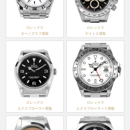
ーナ
製造
～2022
ーフレッ
デイトジ
114060
SS
製造
￥1,640,000-
査定申
製造
デイトナ
116519LN
WG
￥6,520,000-
査定
ノンデイ
2012年
年
クス
ャスト36
16233
SS×YG
1989年
￥950,000-
査定申
2019年
ト
～2020
製造
メンズ
～2005
～
ランダム
年
2017年
年
シリアル
ランダム
ロレックス
ロレックス
～
A番以降
アイスブ
サブマリ
F番以降
ヨットマ
シリアル
ターノグラフ買取
デイトナ買取
製造
ルー文字
デイトジ
ーナ
製造
スター
製造
デイデイ
14060M
SS
2001年
￥1,370,000-
査定申
169622
SS×PT
￥770,000-
査定申込
228206A
PT
盤
￥9,180,000-
査定申込
ャスト36
ノンデイ
16233G
SS×YG
1989年
￥1,080,000-
査定申
レディー
1999年
ト
～2012
製造
メンズ
ト
～2005
ス
～2014
年
2015年
年
年
～2022
A番以降
サブマリ
ランダム
ランダム
年
製造
デイトジ
ーナ
シリアル
ヨットマ
シリアル
14060
SS
1989年
￥1,250,000-
査定申
ランダム
ャスト41
ノンデイ
126331
SS×PG
製造
￥2,580,000-
査定申
スター
製造
～2000
169623
SS×YG
￥920,000-
査定申込
シリアル
メンズ
ト
2016年
レディー
1999年
年
アイスブ
～
ス
～2014
ルー文字
年
デイデイ
ランダム
118206
PT
盤
￥4,590,000-
査定申込
ロレックス
ロレックス
ト
デイトジ
シリアル
ランダム
製造
エクスプローラー買取
エクスプローラーⅡ買取
ャスト41
126331G
SS×PG
製造
￥3,180,000-
査定申
ヨットマ
シリアル
2000年
メンズ
2016年
スター
製造
～2019
169628
YG
￥2,190,000-
査定申込
～
レディー
1999年
年