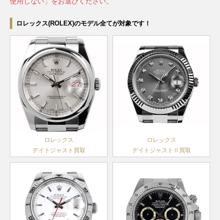
メンズ
2018年
ランダム
使用しない」をお選びください。
ーフレッ
年
年
シリアル
～
クス
ランダム
オイスタ
ランダム
ランダム
ロレックス(ROLEX)のモデル全てが対象です！
ランダム
ヨットマ
PG×ラバ
シリアル
ーフレッ
サブマリ
シリアル
116655
シリアル
￥3,670,000-
査定申込
デイトジ
シリアル
スター 40
ー
デイデイ
製造
クス
ーナ
126619LB
WG
製造
￥5,650,000-
査定申
製造
118235
PG
￥4,020,000-
査定申込
デイトナ
116515LNA
PG
￥6,830,000-
査定
ャスト36
126233G
SS×YG
製造
￥2,300,000-
査定申
ト
2000年
10Pダイ
デイト
2020年
2015年
メンズ
2018年
～2019
ヤ
～
～2019
～
年
製造
年
ランダム
2017年
ランダム
ランダム
シリアル
オイスタ
～
サブマリ
シリアル
シリアル
デイトジ
製造
ーフレッ
ーナ
116619
WG
製造
￥6,120,000-
査定申
デイデイ
製造
ャスト36
116233
SS×YG
ランダム
￥1,440,000-
査定申
2008年
クス
118235A
PG
￥4,230,000-
査定申込
デイト
2004年
ト
2000年
メンズ
シリアル
～2020
ヨットマ
PG×ラバ
ランダム
～2019
268655
￥3,770,000-
査定申込
～2019
オイスタ
年
スター 37
ー
シリアル
年
年
ーフレッ
ロレックス
ロレックス
製造
デイトナ
116518LN
YG
￥7,030,000-
査定
ランダム
クス
デイトジャスト買取
デイトジャストⅡ買取
サブマリ
ランダム
2015年
ランダム
シリアル
製造
ーナ
シリアル
～
シリアル
デイトジ
124060
SS
製造
￥1,940,000-
査定申
2017年
ノンデイ
製造
アイスブ
ャスト36
116233G
SS×YG
￥1,540,000-
査定申
2020年
オイスタ
～
ト
2004年
ルー文字
メンズ
～
ーフレッ
デイデイ
～2019
228206
PT
盤
￥8,670,000-
査定申込
ランダム
クス
ト
年
ランダム
製造
シリアル
ヨットマ
WG×ラ
ランダム
サブマリ
シリアル
226659
￥4,770,000-
査定申込
2015年
オイスタ
F番以降
スター 42
バー
シリアル