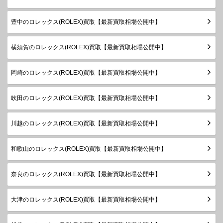
ボーイズ
2020年
～
豊中のロレックス(ROLEX)買取【最新買取相場公開中】
ランダム
シリアル
デイトジ
横須賀のロレックス(ROLEX)買取【最新買取相場公開中】
製造
ャスト
178274
SS×WG
￥1,070,000-
査定申
2005年
ボーイズ
～2020
岡崎のロレックス(ROLEX)買取【最新買取相場公開中】
年
ランダム
吹田のロレックス(ROLEX)買取【最新買取相場公開中】
シリアル
デイトジ
製造
ャスト
178274G
SS×WG
￥1,230,000-
査定申
川越のロレックス(ROLEX)買取【最新買取相場公開中】
2005年
ボーイズ
～2020
年
和歌山のロレックス(ROLEX)買取【最新買取相場公開中】
製造
デイトジ
1999年
奈良のロレックス(ROLEX)買取【最新買取相場公開中】
ャスト
78274
SS×WG
￥840,000-
査定申
～2005
ボーイズ
年
大津のロレックス(ROLEX)買取【最新買取相場公開中】
製造
デイトジ
1999年