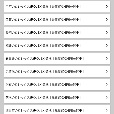
製造
甲府のロレックス(ROLEX)買取【最新買取相場公開中】
デイトジ
1983年
ャスト
68279G
WG
￥1,900,000-
査定申
～1999
ボーイズ
佐賀のロレックス(ROLEX)買取【最新買取相場公開中】
年
ランダム
長岡のロレックス(ROLEX)買取【最新買取相場公開中】
デイトジ
シリアル
ャスト31
278275
PG
製造
￥4,020,000-
査定申
ボーイズ
2018年
福井のロレックス(ROLEX)買取【最新買取相場公開中】
～
ランダム
春日井のロレックス(ROLEX)買取【最新買取相場公開中】
デイトジ
シリアル
ャスト31
278240
SS
製造
￥1,160,000-
査定申
久留米のロレックス(ROLEX)買取【最新買取相場公開中】
ボーイズ
2020年
～
明石のロレックス(ROLEX)買取【最新買取相場公開中】
ランダム
シリアル
デイトジ
茨木のロレックス(ROLEX)買取【最新買取相場公開中】
製造
ャスト
178240
SS
￥800,000-
査定申
2006年
ボーイズ
～2020
四日市のロレックス(ROLEX)買取【最新買取相場公開中】