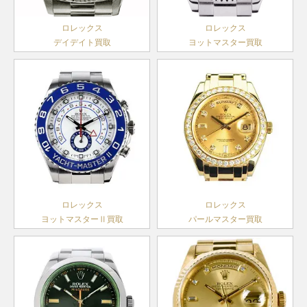
ャスト
製造
179160
SS
￥670,000-
査定申
レディー
2006年
ロレックス
ロレックス
ス
～2017
デイデイト買取
ヨットマスター買取
年
G番以降
デイトジ
製造
ャスト
79160
SS
1999年
￥460,000-
査定申
レディー
～2004
ス
年
ランダム
デイトジ
シリアル
ャスト28
279173
SS×YG
製造
￥1,860,000-
査定申
レディー
2016年
ス
ロレックス
ロレックス
～
ヨットマスターⅡ買取
パールマスター買取
ランダム
デイトジ
シリアル
ャスト
製造
179173
SS×YG
￥1,200,000-
査定申
レディー
2004年
ス
～2016
年