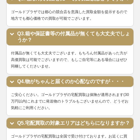
W番以降
デイトジ
ゴールドプラザでは都心の競合店を意識した買取金額を提示するので
製造
ャスト
地方でも都心価格での買取が可能でございます。
69174G
SS×WG
1987年
￥750,000-
査定申
レディー
～1999
ス
Q3.箱や保証書等の付属品が無くても大丈夫でしょ
年
うか？
ランダム
デイトジ
シリアル
ャスト28
付属品が無くても大丈夫でございます。もちろん付属品があった方が
279171
SS×PG
製造
￥1,910,000-
査定申
レディー
高価買取は可能でございますので、もしご自宅等にある場合にはぜひ
2016年
ス
同梱してくださいませ。
～
ランダム
Q4.物がちゃんと届くのか心配なのですが・・・
デイトジ
シリアル
ャスト
製造
ご安心ください。ゴールドプラザの宅配買取は保険が適用されます(30
179171
SS×PG
￥1,240,000-
査定申
レディー
2005年
万円以内)これまでに発送物のトラブルもございませんので、どうぞお
ス
～2016
気軽にご利用ください。
年
ランダム
Q5.宅配買取の対象エリアはどちらになりますか？
シリアル
デイトジ
Ⅵ時ダイ
ゴールドプラザの宅配買取は全国で受け付けております。お近くに買