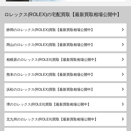
179179G
WG
￥1,850,000-
査定申
レディー
2003年
ス
～2015
ロレックス(ROLEX)の宅配買取【最新買取相場公開中】
年
P番以降
デイトジ
静岡のロレックス(ROLEX)買取【最新買取相場公開中】
製造
ャスト
79179
WG
1999年
￥1,230,000-
査定申
レディー
～2001
岡山のロレックス(ROLEX)買取【最新買取相場公開中】
ス
年
P番以降
相模原のロレックス(ROLEX)買取【最新買取相場公開中】
デイトジ
製造
ャスト
79179G
WG
1999年
￥1,350,000-
査定申
レディー
熊本のロレックス(ROLEX)買取【最新買取相場公開中】
～2001
ス
年
浜松のロレックス(ROLEX)買取【最新買取相場公開中】
ランダム
デイトジ
シリアル
ャスト28
堺のロレックス(ROLEX)買取【最新買取相場公開中】
279175
PG
製造
￥3,210,000-
査定申
レディー
2015年
ス
～
北九州のロレックス(ROLEX)買取【最新買取相場公開中】
ランダム