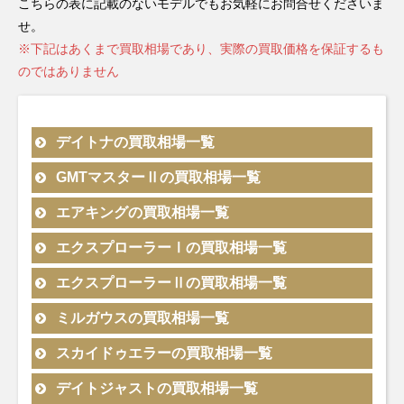
こちらの表に記載のないモデルでもお気軽にお問合せくださいま
せ。
※下記はあくまで買取相場であり、実際の買取価格を保証するも
のではありません
デイトナの買取相場一覧
型番
素材
備考
買取相場
無料
モデル
GMTマスターⅡの買取相場一覧
型番
素材
備考
買取相場
無
モデル
エアキングの買取相場一覧
ランダム
シリアル
型番
素材
備考
買取相場
無料査定
モデル
エクスプローラーⅠの買取相場一覧
2022年
黒文字盤
デイトナ
126500LN
SS
￥4,910,000-
査定
新型
製造
型番
素材
備考
買取相場
無料査定
モデル
エクスプローラーⅡの買取相場一覧
2022年
緑黒 ジ
2023年
GMTマス
新型
126720VTNR
SS
ュビリー
￥2,650,000-
査
～
ターⅡ
型番
素材
備考
買取相場
無料査定
モデル
ミルガウスの買取相場一覧
2023年
ランダム
製造
エアキン
ランダム
エクスプ
新型
126900
SS
シリアル
￥1,180,000-
査定申込
2022年
グ
型番
素材
備考
買取相場
無料査
モデル
スカイドゥエラーの買取相場一覧
2021年
シリアル
ローラー
224270
SS
製造
￥1,390,000-
査定申込
製造
～
新型
白文字盤
40
2023年
2022年
エクスプ
デイトナ
126500LN
SS
￥5,830,000-
査定
型番
素材
備考
買取相場
無料査定
モデル
デイトジャストの買取相場一覧
ランダム
2022年
黒文字盤
製造
～
～
ローラー
226570
SS
￥1,760,000-
査定申込