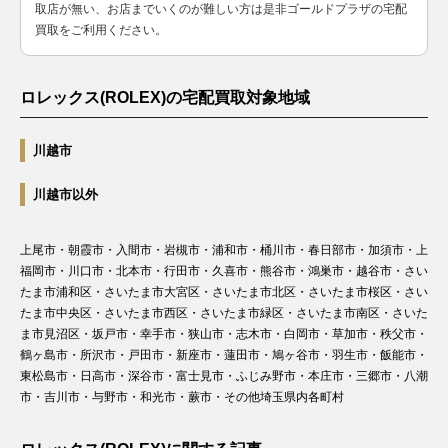
ャスト
ヤ
取店が無い、お店までいくのが難しい方は是非ゴールドプラザの宅配
179171G
SS×PG
￥1,450,000-
査定申
レディー
製造
買取をご利用ください。
ス
2005年
～2016
年
ロレックス(ROLEX)の宅配買取対象地域
ランダム
デイトジ
シリアル
川越市
ャスト28
279178
YG
製造
￥3,210,000-
査定申
レディー
2015年
川越市以外
ス
～
ランダム
上尾市・朝霞市・入間市・岩槻市・浦和市・桶川市・春日部市・加須市・上
デイトジ
シリアル
福岡市・川口市・北本市・行田市・久喜市・熊谷市・鴻巣市・越谷市・さい
ャスト
製造
179178
YG
￥1,950,000-
査定申
たま市浦和区・さいたま市大宮区・さいたま市北区・さいたま市桜区・さい
レディー
2003年
たま市中央区・さいたま市西区・さいたま市緑区・さいたま市南区・さいた
ス
～2015
ま市見沼区・坂戸市・幸手市・狭山市・志木市・白岡市・草加市・秩父市・
年
鶴ヶ島市・所沢市・戸田市・新座市・蓮田市・鳩ヶ谷市・羽生市・飯能市・
ランダム
東松島市・日高市・深谷市・富士見市・ふじみ野市・本庄市・三郷市・八潮
デイトジ
シリアル
市・吉川市・与野市・和光市・蕨市・その他埼玉県内各町村
ャスト
製造
179178G
YG
￥2,160,000-
査定申
レディー
2003年