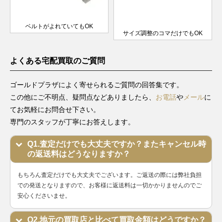
デイトジ
シリアル
ャスト
製造
179174G
SS×WG
￥980,000-
査定申
レディー
2005年
ベルトがよれていてもOK
サイズ調整のコマだけでもOK
ス
～2017
年
よくある宅配買取のご質問
F番以降
デイトジ
製造
ャスト
79174
SS×WG
1999年
￥660,000-
査定申
ゴールドプラザによく寄せられるご質問の回答集です。
レディー
～2004
この他にご不明点、疑問点などありましたら、
お電話
や
メール
に
ス
年
てお気軽にお問合せ下さい。
F番以降
専門のスタッフが丁寧にお答えします。
デイトジ
製造
ャスト
79174G
SS×WG
1999年
￥770,000-
査定申
Q1.査定だけでも大丈夫ですか？またキャンセル時
レディー
～2004
の返送料はどうなりますか？
ス
年
もちろん査定だけでも大丈夫でございます。ご返送の際には弊社負担
W番以降
デイトジ
での発送となりますので、お客様に返送料は一切かかりませんのでご
製造
ャスト
安心くださいませ。
69174
SS×WG
1987年
￥640,000-
査定申
レディー
～1999
ス
年
Q2.地元の買取店と比べて買取金額はどうですか？