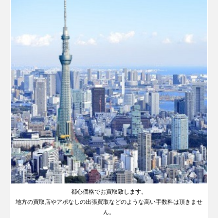
～
デイデイ
製造
年
ジュビリ
文字盤
118238A
YG
￥3,970,000-
査定申込
デイトジ
シリアル
スカイド
オイスターパ
シリアル
ト
2000年
ランダム
326933
SS×YG
ーブレス
￥2,670,000-
査定申込
ランダム
2019年
ャスト41
126334NG
SS×WG
製造
￥2,520,000-
査定申
ランダム
ゥエラー
ーペチュアル
124200
SS
製造
￥890,000-
査定
～2019
シリアル
製造
ヨットマ
シリアル
新型
メンズ
2017年
シリアル
34
116622
SS×PT
2020年
￥1,560,000-
査定申込
年
デイトナ
116508
YG
製造
￥7,030,000-
査定
2021年
スター 40
製造
赤青 オ
～
サブマリ
サンレイ
～
GMTマス
2016年
～
2012年
126710BLRO
SS
イスター
￥3,810,000-
査
A番以降
ーナ
126613LB
SS×YG
文字盤
￥2,840,000-
査定申
ターⅡ
ランダム
～
～2019
ランダム
製造
製造
デイト
製造
2021年
デイデイ
シリアル
シリアル
年
2019年
18238
YG
1980年
￥3,130,000-
査定申込
2020年
ランダム
新作
オイスターパ
ト
デイトジ
ジュビリ
製造
～
代後半～
シリアル
～
ジュビリ
ーペチュアル
114200
SS
￥910,000-
査定
ランダム
ャスト36
126234
SS×WG
ー
￥1,560,000-
査定申
スカイド
2014年
2000年
デイトナ
116508G
YG
製造
￥7,750,000-
査定
326934
SS×WG
ーブレス
￥3,090,000-
査定申込
34
シリアル
ランダム
メンズ
製造
ランダム
ゥエラー
～2020
2016年
製造
ヨットマ
製造
シリアル
A番以降
2019年
シリアル
16622
SS×PT
年
￥1,390,000-
査定申込
～
2021年
スター
1999年
黒ベゼル
製造
～
ブルーダ
GMTマス
デイデイ
サブマリ
～
～2012
ランダム
116710LN
SS
製造
￥1,850,000-
査
18238A
YG
1980年
￥3,230,000-
査定申込
イヤル
ランダム
ターⅡ
ト
ーナ
116613LB
SS×YG
ランダム
￥2,110,000-
査定申
オイスターパ
シリアル
年
2007年
代後半～
シリアル
製造
デイト
シリアル
ーペチュアル
277200
SS
製造
￥970,000-
査定
～2019
2000年
2009年
製造
ダークロ
デイトナ
デイトジ
116528
YG
ジュビリ
￥6,730,000-
査定
31
2020年
年
～2020
2000年
ジウム
ランダム
ャスト36
126234G
SS×WG
ー
￥1,850,000-
査定申
～
～2016
年
ランダム
ランダム
シリアル
メンズ
製造
ヨットマ
年
268622
SS×PT
シリアル
ランダム
￥1,720,000-
査定申込
シリアル
デイデイ
製造
2019年
ランダム
スター 37
228239
WG
￥6,570,000-
査定申込
製造
シリアル
青黒ベゼ
ト
2015年
都心価格でお買取致します。
～
サブマリ
シリアル
ランダム
オイスターパ
2016年
製造
GMTマス
ル
～2022
地方の買取店やアポなしの出張買取などのような高い手数料は頂きませ
ーナ
126613LN
SS×YG
シリアル
製造
￥2,720,000-
査定申
ーペチュアル
177200
SS
￥610,000-
査定
116710BLNR
SS
￥2,090,000-
査
ランダム
～
2007年
ターⅡ
製造
年
ん。
デイトナ
デイト
116505
PG
2020年
製造
￥6,420,000-
査定
31