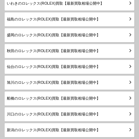
デイトジ
シリアル
いわきのロレックス(ROLEX)買取【最新買取相場公開中】
ャスト
製造
179166
Pt
￥2,060,000-
査定申
レディー
2003年
福島のロレックス(ROLEX)買取【最新買取相場公開中】
ス
～2015
年
盛岡のロレックス(ROLEX)買取【最新買取相場公開中】
ランダム
デイトジ
シリアル
秋田のロレックス(ROLEX)買取【最新買取相場公開中】
ャスト31
278273
SS×YG
製造
￥1,990,000-
査定申
ボーイズ
2019年
～
仙台のロレックス(ROLEX)買取【最新買取相場公開中】
ランダム
シリアル
旭川のロレックス(ROLEX)買取【最新買取相場公開中】
デイトジ
製造
ャスト
178273
SS×YG
￥1,170,000-
査定申
2005年
ボーイズ
船橋のロレックス(ROLEX)買取【最新買取相場公開中】
～2019
年
川口のロレックス(ROLEX)買取【最新買取相場公開中】
ランダム
シリアル
デイトジ
製造
新潟のロレックス(ROLEX)買取【最新買取相場公開中】
ャスト
178273G
SS×YG
￥1,330,000-
査定申
2005年