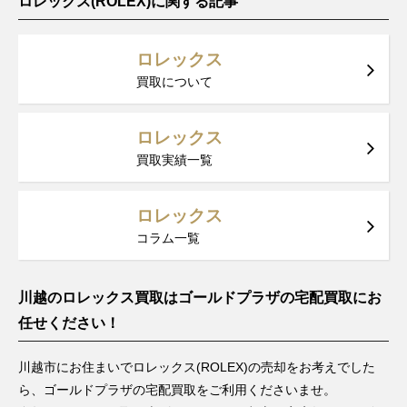
ロレックス(ROLEX)に関する記事
ス
～2015
年
ロレックス
F番以降
デイトジ
製造
買取について
ャスト
79178
YG
1999年
￥1,490,000-
査定申
レディー
～2001
ス
ロレックス
年
買取実績一覧
F番以降
デイトジ
製造
ャスト
79178G
YG
1999年
￥1.640,000-
査定申
レディー
ロレックス
～2001
ス
コラム一覧
年
W番以降
デイトジ
製造
川越のロレックス買取はゴールドプラザの宅配買取にお
ャスト
69178
YG
1982年
￥1,490,000-
査定申
レディー
任せください！
～1999
ス
年
川越市にお住まいでロレックス(ROLEX)の売却をお考えでした
W番以降
デイトジ
ら、ゴールドプラザの宅配買取をご利用くださいませ。
製造
ャスト