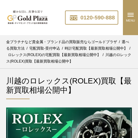
0120-590-888
MENU
金プラチナなど貴金属・ブランド品の買取販売ならゴールドプラザ
/
選べ
る買取方法
/
宅配買取-受付申込
/
時計宅配買取【最新買取相場公開中】
/
ロレックス(ROLEX)の宅配買取【最新買取相場公開中】
/
川越のロレック
ス(ROLEX)買取【最新買取相場公開中】
川越のロレックス(ROLEX)買取【最
新買取相場公開中】