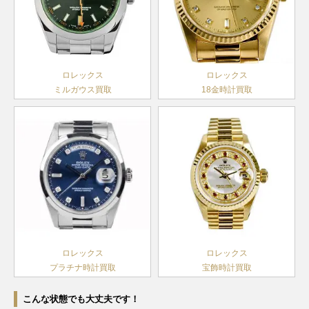
ランダム
デイトジ
シリアル
ャスト
製造
179173G
SS×YG
￥1,300,000-
査定申
レディー
2004年
ロレックス
ロレックス
ス
～2016
ミルガウス買取
18金時計買取
年
F番以降
デイトジ
製造
ャスト
79173
SS×YG
1999年
￥750,000-
査定申
レディー
～2003
ス
年
F番以降
デイトジ
製造
ャスト
79173G
SS×YG
1999年
￥840,000-
査定申
レディー
～2003
ス
年
ロレックス
ロレックス
プラチナ時計買取
宝飾時計買取
W番以降
デイトジ
製造
ャスト
こんな状態でも大丈夫です！
69173
SS×YG
1984年
￥730,000-
査定申