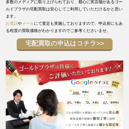
多数のメディアに取り上げられており、都心に実店舗があるゴー
69178G
YG
1982年
￥1,640,000-
査定申
レディー
～1999
ルドプラザの宅配買取は安心してご利用していただけるかと思い
ス
年
ます。
お電話
や
メール
にて査定も実施しておりますので、申込前にもあ
ランダム
シリアル
る程度の買取価格がわかりますのでご参考くださいませ。
デイトジ
ダイヤベ
ャスト
ゼル
宅配買取の申込はコチラ>>
179138G
YG
￥2,470,000-
査定申
レディー
製造
ス
2003年
～2015
年
ランダム
デイトジ
シリアル
ャスト
製造
179179
WG
￥1,640,000-
査定申
レディー
2003年
ス
～2015
年
ランダム
デイトジ
シリアル
ャスト
製造