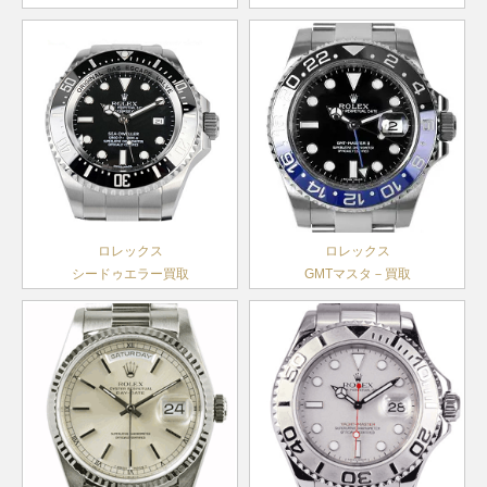
アイスブ
年
シリアル
ヨットマ
ルー文字
製造
デイデイ
ランダム
スター
168628
YG
￥2,900,000-
査定申込
18206A
PT
盤
￥4,440,000-
査定申込
1999年
ト
シリアル
ボーイズ
製造
デイトジ
～2014
製造
1980年
ャスト36
116231G
SS×PG
￥1,690,000-
査定申
年
2005年
代後半～
メンズ
～2019
A番以降
2000年
年
ヨットマ
製造
スター
68628
YG
1992年
￥2,800,000-
査定申込
F番以降
ボーイズ
～1999
デイトジ
製造
年
ャスト36
16238
YG
1988年
￥2,920,000-
査定申
ロレックス
ロレックス
メンズ
～2006
シードゥエラー買取
GMTマスタ－買取
年
ランダム
デイトジ
シリアル
ャスト28
279160
SS
製造
￥1,000,000-
査定申
レディー
2017年
ス
～
ランダム
デイトジ
シリアル