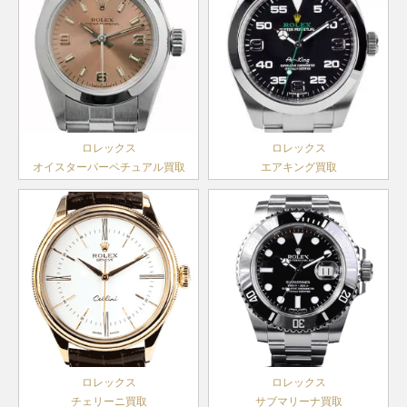
ス
～2014
ランダム
ランダム
年
デイトジ
シリアル
シリアル
ャスト41
126331NG
SS×PG
製造
￥2,970,000-
査定申
ランダム
アイスブ
メンズ
2016年
シリアル
ルー文字
ヨットマ
デイデイ
～
製造
118206A
PT
盤
￥4,990,000-
査定申込
スター
168622
SS×PT
￥920,000-
査定申込
ト
1999年
製造
ランダム
ボーイズ
～2014
2000年
デイトジ
シリアル
年
ロレックス
ロレックス
～2019
ャスト36
126231
SS×PG
製造
￥2,240,000-
査定申
オイスターパーペチュアル買取
エアキング買取
年
メンズ
2018年
ランダム
～
シリアル
ランダム
ヨットマ
製造
シリアル
ランダム
スター
168623
SS×YG
￥1,080,000-
査定申込
1999年
アイスブ
デイトジ
シリアル
ボーイズ
～2016
ルー文字
ャスト36
126231G
SS×PG
製造
￥2,650,000-
査定申
デイデイ
年
18206
PT
盤
￥4,140,000-
査定申込
メンズ
2018年
ト
製造
～
A番以降
1980年
ヨットマ
製造
ランダム
代後半～
スター
68623
SS×YG
1997年
￥1,030,000-
査定申込
シリアル
2000年
デイトジ
ボーイズ
～1999
製造
ャスト36
116231
SS×PG
￥1,590,000-
査定申
年
ランダム
ロレックス
ロレックス
2005年
メンズ
シリアル
チェリーニ買取
サブマリーナ買取
～2019
ランダム