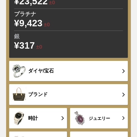
¥23,522
±0
プラチナ
¥9,423
±0
銀
¥317
±0
ダイヤ/宝石
ブランド
時計
ジュエリー