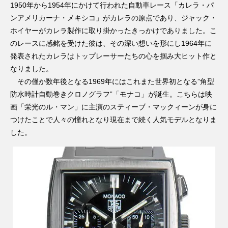
1950年から1954年にかけて行われた自動車レース「カレラ・パ
ンアメリカーナ・メキシコ」がカレラの原点であり、ジャック・
ホイヤーがカレラ製作に取り掛かったきっかけでありました。こ
のレースに感銘を受けた彼は、その深い想いを形にし1964年に
発表されたカレラはトップレーサーたちの心を掴み大ヒット作と
なりました。
その僅か数年後となる1969年にはこれまた世界初となる”角型
防水時計自動巻きクロノグラフ”「モナコ」が誕生。こちらは映
画「栄光のル・マン」に主演のスティーブ・マックィーンが身に
つけたことで人々の憧れとなり現在まで続く人気モデルとなりま
した。